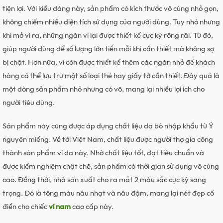
tiện lợi. Với kiểu dáng này, sản phẩm có kích thước vô cùng nhỏ gọn,
không chiếm nhiều diện tích sử dụng của người dùng. Tuy nhỏ nhưng
khi mở ví ra, những ngăn ví lại được thiết kế cực kỳ rộng rãi. Từ đó,
giúp người dùng để số lượng lớn tiền mỗi khi cần thiết mà không sợ
bị chật. Hơn nữa, ví còn được thiết kế thêm các ngăn nhỏ để khách
hàng có thể lưu trữ một số loại thẻ hay giấy tờ cần thiết. Đây quả là
một dòng sản phẩm nhỏ nhưng có võ, mang lại nhiều lợi ích cho
người tiêu dùng.
Sản phẩm này cũng được áp dụng chất liệu da bò nhập khẩu từ Ý
nguyên miếng. Về tới Việt Nam, chất liệu được người thợ gia công
thành sản phẩm ví da này. Nhờ chất liệu tốt, đạt tiêu chuẩn và
được kiểm nghiệm chặt chẽ, sản phẩm có thời gian sử dụng vô cùng
cao. Đồng thời, nhà sản xuất cho ra mắt 2 màu sắc cực kỳ sang
trọng. Đó là tông màu nâu nhạt và nâu đậm, mang lại nét đẹp cổ
điển cho chiếc
ví nam
cao cấp này.