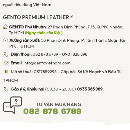
người tiêu dùng Việt Nam.
GENTO PREMIUM LEATHER ®
GENTO Phú Nhuận:
27 Phan Đình Phùng, P.15, Q.Phú Nhuận,
Tp HCM
(Ngay chân cầu Kiệu)
Xưởng sản xuất:
53 Phan Đình Phùng, P. Tân Thành, Quận Tân
Phú, Tp HCM
Điện thoại:
082 878 6789
–
0901 828 898
Email:
info@gentovietnam.com
Mã số thuế: 0317859295 – Cấp bởi: Sở Kế Hoạch và Đầu Tư
TPHCM
Góp ý & Khiếu nại
(09:30 – 20:00)
0933 365 989