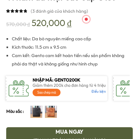
(
3
đánh giá của khách hàng)
Giá
Giá
520,000
₫
570,000
₫
gốc
hiện
Chất liệu: Da bò nguyên miếng cao cấp
Kích thước: 11.5 cm x 9.5 cm
là:
tại
Cam kết: Gento cam kết hoàn tiền nếu sản phẩm không
phải da thật và không giống như hình chụp
570,000 ₫.
là:
NHẬP MÃ: GENTO200K
520,000 ₫.
Giảm thêm 200k cho đơn hàng từ 4 triệu
Điều kiện
Sao chép mã
Màu sắc
MUA NGAY