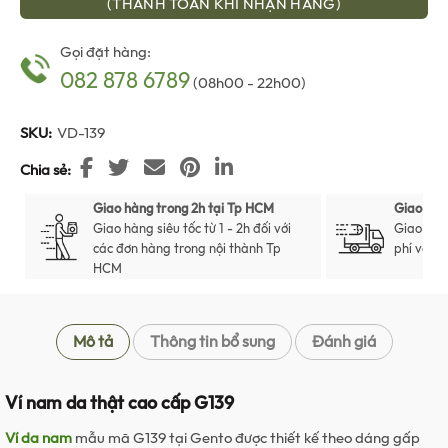
(THANH TOÁN KHI NHẬN HÀNG)
Gọi đặt hàng:
082 878 6789
(08h00 - 22h00)
SKU:
VD-139
Chia sẻ
Giao hàng trong 2h tại Tp HCM
Giao hàn
Giao hàng siêu tốc từ 1 - 2h đối với
Giao hàn
các đơn hàng trong nội thành Tp
phí với t
HCM
Mô tả
Thông tin bổ sung
Đánh giá
Ví nam da thật cao cấp G139
Ví da nam
mẫu mã G139 tại Gento được thiết kế theo dáng gấp