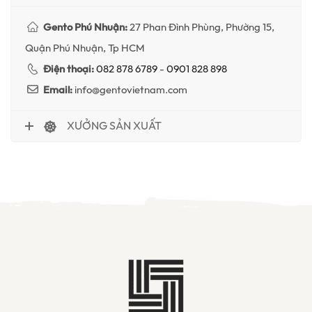
Gento Phú Nhuận:
27 Phan Đình Phùng, Phường 15,
Quận Phú Nhuận, Tp HCM
Điện thoại:
082 878 6789
-
0901 828 898
Email:
info@gentovietnam.com
XƯỞNG SẢN XUẤT