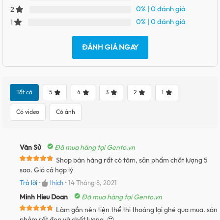
0%
| 0 đánh giá
2
0%
| 0 đánh giá
1
ĐÁNH GIÁ NGAY
Tất cả
5
4
3
2
1
Có video
Có ảnh
Văn Sử
Đã mua hàng tại Gento.vn
Shop bán hàng rất có tâm, sản phẩm chất lượng 5
sao. Giá cả hợp lý
Trả lời
•
thích
•
14 Tháng 8, 2021
Minh Hieu Doan
Đã mua hàng tại Gento.vn
Làm gần nên tiện thể thi thoảng lại ghé qua mua. sản
phảm rất đẹp và chất lượng. 😍