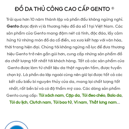
ĐỒ DA THỦ CÔNG CAO CẤP GENTO ®
Trải qua hơn 10 năm thành lập và phấn đấu không ngừng nghỉ.
Gento
được định vị là thương hiệu đồ da số 1 tại Việt Nam. Các
sản phẩm của Gento mang đậm nét cá tính, độc đáo, lấy cảm
hứng từ những món đồ da cổ điển, xa xưa kết hợp với văn hóa,
thời trang hiện đại. Chúng tôi không ngừng nỗ lực để đưa thương
hiệu Gento trở nên gần gũi hơn, cung cấp những sản phẩm đồ
da chất lượng tốt nhất tới khách hàng. Tất cả các sản phẩm của
Gento được làm từ chất liệu da thật nguyên tấm, được tuyển
chọn kỹ. Là phần da lớp ngoài cùng nên giữ lại được tất cả các
kết cấu biểu bì nguyên thủy của da, mang lại chất lượng tốt
nhất, rất bền bỉ và có độ thẩm mỹ cao. Các dòng sản phẩm
Gento cung cấp:
Túi xách nam
,
Cặp da
,
Túi đeo chéo
,
Balo da
,
Túi du lịch
,
Clutch nam
,
Túi bao tử
,
Ví nam
,
Thắt lưng nam
...