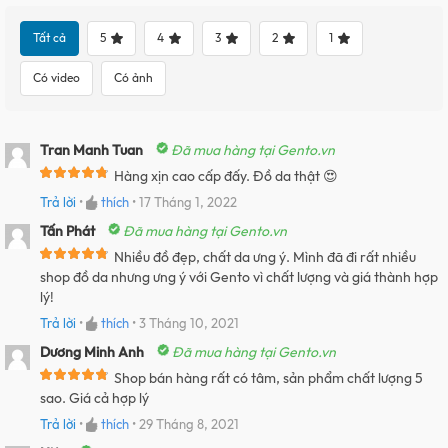
Tất cả
5
4
3
2
1
Có video
Có ảnh
Tran Manh Tuan
Đã mua hàng tại Gento.vn
Hàng xịn cao cấp đấy. Đồ da thật 😍
Trả lời
•
thích
•
17 Tháng 1, 2022
Tấn Phát
Đã mua hàng tại Gento.vn
Nhiều đồ đẹp, chất da ưng ý. Mình đã đi rất nhiều
shop đồ da nhưng ưng ý với Gento vì chất lượng và giá thành hợp
lý!
Trả lời
•
thích
•
3 Tháng 10, 2021
Dương Minh Anh
Đã mua hàng tại Gento.vn
Shop bán hàng rất có tâm, sản phẩm chất lượng 5
sao. Giá cả hợp lý
Trả lời
•
thích
•
29 Tháng 8, 2021