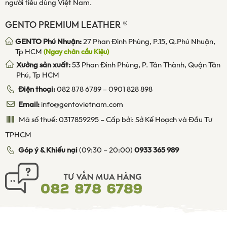
người tiêu dùng Việt Nam.
GENTO PREMIUM LEATHER ®
GENTO Phú Nhuận:
27 Phan Đình Phùng, P.15, Q.Phú Nhuận,
Tp HCM
(Ngay chân cầu Kiệu)
Xưởng sản xuất:
53 Phan Đình Phùng, P. Tân Thành, Quận Tân
Phú, Tp HCM
Điện thoại:
082 878 6789
–
0901 828 898
Email:
info@gentovietnam.com
Mã số thuế: 0317859295 – Cấp bởi: Sở Kế Hoạch và Đầu Tư
TPHCM
Góp ý & Khiếu nại
(09:30 – 20:00)
0933 365 989