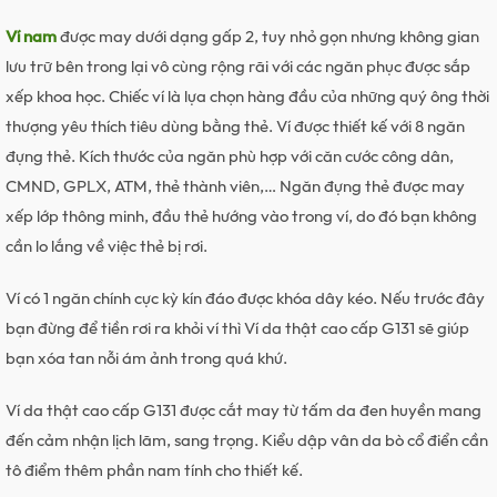
Ví nam
được may dưới dạng gấp 2, tuy nhỏ gọn nhưng không gian
lưu trữ bên trong lại vô cùng rộng rãi với các ngăn phục được sắp
xếp khoa học. Chiếc ví là lựa chọn hàng đầu của những quý ông thời
thượng yêu thích tiêu dùng bằng thẻ. Ví được thiết kế với 8 ngăn
đựng thẻ. Kích thước của ngăn phù hợp với căn cước công dân,
CMND, GPLX, ATM, thẻ thành viên,… Ngăn đựng thẻ được may
xếp lớp thông minh, đầu thẻ hướng vào trong ví, do đó bạn không
cần lo lắng về việc thẻ bị rơi.
Ví có 1 ngăn chính cực kỳ kín đáo được khóa dây kéo. Nếu trước đây
bạn đừng để tiền rơi ra khỏi ví thì Ví da thật cao cấp G131 sẽ giúp
bạn xóa tan nỗi ám ảnh trong quá khứ.
Ví da thật cao cấp G131 được cắt may từ tấm da đen huyền mang
đến cảm nhận lịch lãm, sang trọng. Kiểu dập vân da bò cổ điển cần
tô điểm thêm phần nam tính cho thiết kế.