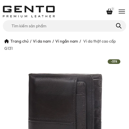
0
Tìm
kiếm
cho:
Trang chủ
Ví da nam
Ví ngắn nam
Ví da thật cao cấp
G131
-33%