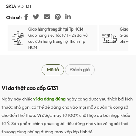
SKU:
VD-131
Chia sẻ
Giao hàng trong 2h tại Tp HCM
Giao hàn
Giao hàng siêu tốc từ 1 - 2h đối với
Giao hàn
các đơn hàng trong nội thành Tp
phí với t
HCM
Mô tả
Đánh giá
Ví da thật cao cấp G131
Ngày này chiếc
ví da dáng đứng
ngày càng được yêu thích bởi kích
thước nhỏ gọn, có thể dễ dàng cho vào mọi mẫu quần từ công sở
cho đến thể thao. Ví được may từ 100% chất liệu da bò nhập khẩu
từ Ý. Sản phẩm chinh phục người tiêu dùng nhờ vào vẻ ngoài thời
thượng cùng những đường may xếp lớp tinh tế.