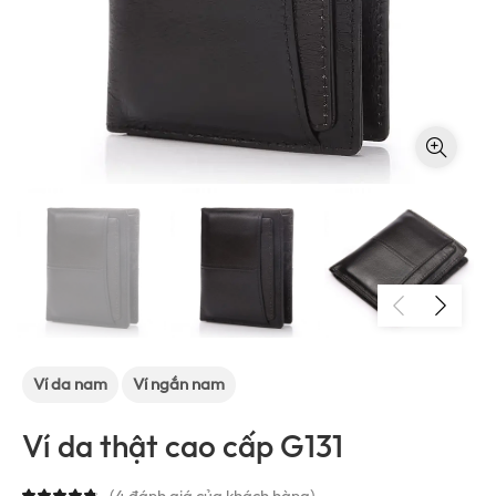
Ví da nam
Ví ngắn nam
Ví da thật cao cấp G131
(
4
đánh giá của khách hàng)