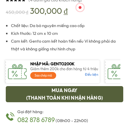
Giá
Giá
300,000
₫
450,000
₫
gốc
hiện
Chất liệu: Da bò nguyên miếng cao cấp
Kích thước: 12 cm x 10 cm
là:
tại
Cam kết: Gento cam kết hoàn tiền nếu Ví không phải da
thật và không giống như hình chụp
450,000 ₫.
là:
NHẬP MÃ: GENTO200K
300,000 ₫.
Giảm thêm 200k cho đơn hàng từ 4 triệu
Điều kiện
Sao chép mã
MUA NGAY
(THANH TOÁN KHI NHẬN HÀNG)
Gọi đặt hàng:
082 878 6789
(08h00 - 22h00)