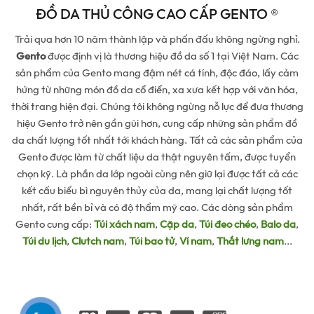
ĐỒ DA THỦ CÔNG CAO CẤP GENTO ®
Trải qua hơn 10 năm thành lập và phấn đấu không ngừng nghỉ.
Gento
được định vị là thương hiệu đồ da số 1 tại Việt Nam. Các
sản phẩm của Gento mang đậm nét cá tính, độc đáo, lấy cảm
hứng từ những món đồ da cổ điển, xa xưa kết hợp với văn hóa,
thời trang hiện đại. Chúng tôi không ngừng nỗ lực để đưa thương
hiệu Gento trở nên gần gũi hơn, cung cấp những sản phẩm đồ
da chất lượng tốt nhất tới khách hàng. Tất cả các sản phẩm của
Gento được làm từ chất liệu da thật nguyên tấm, được tuyển
chọn kỹ. Là phần da lớp ngoài cùng nên giữ lại được tất cả các
kết cấu biểu bì nguyên thủy của da, mang lại chất lượng tốt
nhất, rất bền bỉ và có độ thẩm mỹ cao. Các dòng sản phẩm
Gento cung cấp:
Túi xách nam
,
Cặp da
,
Túi đeo chéo
,
Balo da
,
Túi du lịch
,
Clutch nam
,
Túi bao tử
,
Ví nam
,
Thắt lưng nam
...