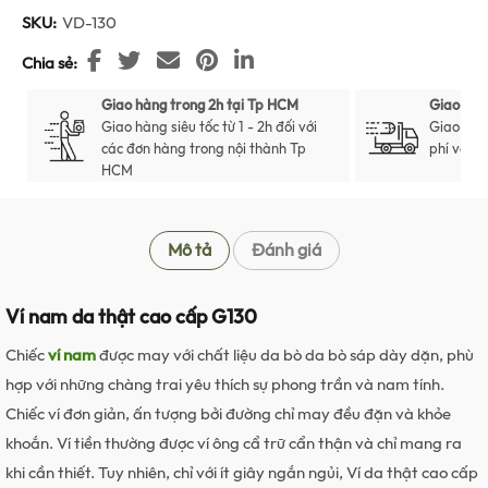
SKU:
VD-130
Chia sẻ
Giao hàng trong 2h tại Tp HCM
Giao hàn
Giao hàng siêu tốc từ 1 - 2h đối với
Giao hàn
các đơn hàng trong nội thành Tp
phí với t
HCM
Mô tả
Đánh giá
Ví nam da thật cao cấp G130
Chiếc
ví nam
được may với chất liệu da bò da bò sáp dày dặn, phù
hợp với những chàng trai yêu thích sự phong trần và nam tính.
Chiếc ví đơn giản, ấn tượng bởi đường chỉ may đều đặn và khỏe
khoắn. Ví tiền thường được ví ông cẩ trữ cẩn thận và chỉ mang ra
khi cần thiết. Tuy nhiên, chỉ với ít giây ngắn ngủi, Ví da thật cao cấp