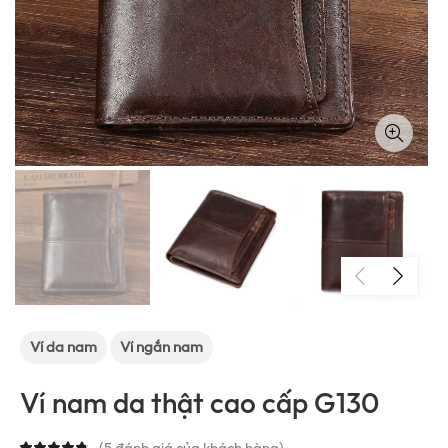
Ví da nam
Ví ngắn nam
Ví nam da thật cao cấp G130
(
5
đánh giá của khách hàng)