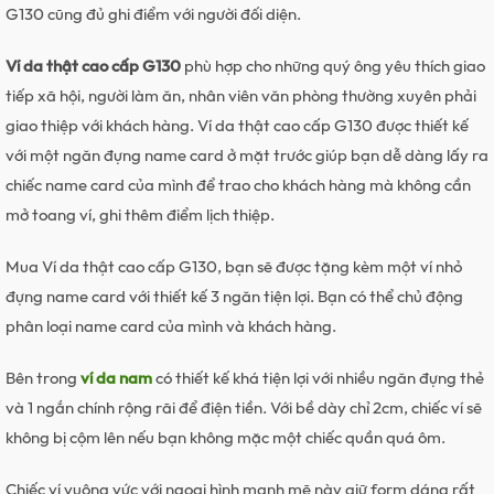
G130 cũng đủ ghi điểm với người đối diện.
Ví da thật cao cấp G130
phù hợp cho những quý ông yêu thích giao
tiếp xã hội, người làm ăn, nhân viên văn phòng thường xuyên phải
giao thiệp với khách hàng. Ví da thật cao cấp G130 được thiết kế
với một ngăn đựng name card ở mặt trước giúp bạn dễ dàng lấy ra
chiếc name card của mình để trao cho khách hàng mà không cần
mở toang ví, ghi thêm điểm lịch thiệp.
Mua Ví da thật cao cấp G130, bạn sẽ được tặng kèm một ví nhỏ
đựng name card với thiết kế 3 ngăn tiện lợi. Bạn có thể chủ động
phân loại name card của mình và khách hàng.
Bên trong
ví da nam
có thiết kế khá tiện lợi với nhiều ngăn đựng thẻ
và 1 ngắn chính rộng rãi để điện tiền. Với bề dày chỉ 2cm, chiếc ví sẽ
không bị cộm lên nếu bạn không mặc một chiếc quần quá ôm.
Chiếc ví vuông vức với ngoại hình mạnh mẽ này giữ form dáng rất