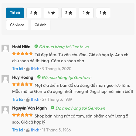
Tất cả
5
4
3
2
1
Có video
Có ảnh
Hoài Niên
Đã mua hàng tại Gento.vn
Túi đẹp lắm. Tư vấn chu đáo. Giá cả hợp lý. Anh chị
chủ shop dễ thương. Cảm ơn shop nha
Trả lời
•
thích
•
9 Tháng 6, 2020
Huy Hoàng
Đã mua hàng tại Gento.vn
Một địa điểm bán đồ da đáng để mọi người lưu tâm.
Mẫu mã tại Gento đa dạng nhất trong những shop mà mình biết!
Trả lời
•
thích
•
27 Tháng 3, 1989
Nguyễn Văn Mạnh
Đã mua hàng tại Gento.vn
Shop bán hàng rất có tâm, sản phẩm chất lượng 5
sao. Giá cả hợp lý
Trả lời
•
thích
•
11 Tháng 5, 1986