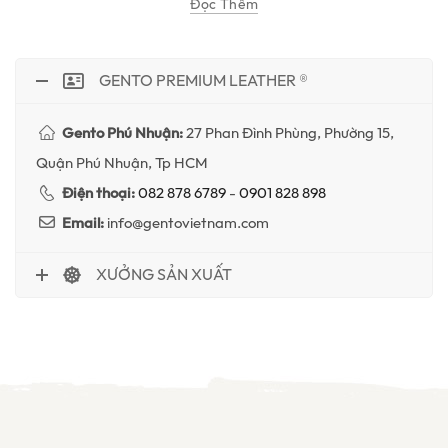
Đọc Thêm
GENTO PREMIUM LEATHER ®
Gento Phú Nhuận:
27 Phan Đình Phùng, Phường 15,
Quận Phú Nhuận, Tp HCM
Điện thoại:
082 878 6789
-
0901 828 898
Email:
info@gentovietnam.com
XƯỞNG SẢN XUẤT