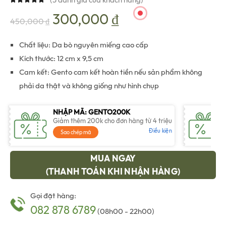
Giá
Giá
300,000
₫
450,000
₫
gốc
hiện
Chất liệu: Da bò nguyên miếng cao cấp
Kích thước: 12 cm x 9,5 cm
là:
tại
Cam kết: Gento cam kết hoàn tiền nếu sản phẩm không
phải da thật và không giống như hình chụp
450,000 ₫.
là:
NHẬP MÃ: GENTO200K
300,000 ₫.
Giảm thêm 200k cho đơn hàng từ 4 triệu
Điều kiện
Sao chép mã
MUA NGAY
(THANH TOÁN KHI NHẬN HÀNG)
Gọi đặt hàng:
082 878 6789
(08h00 - 22h00)