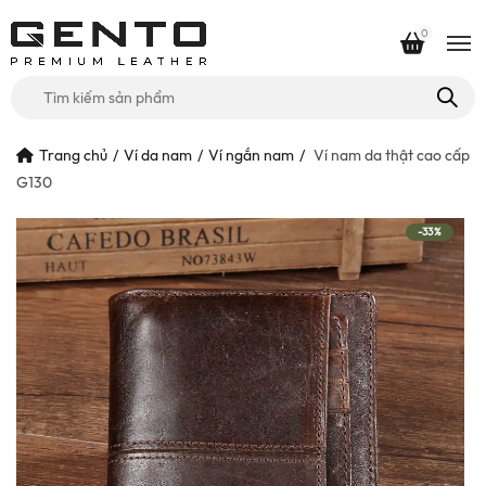
0
Tìm
kiếm
cho:
Trang chủ
Ví da nam
Ví ngắn nam
Ví nam da thật cao cấp
G130
-33%