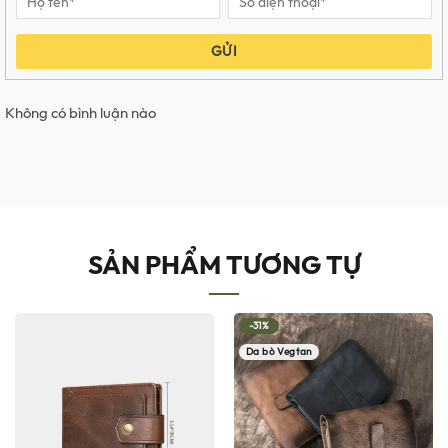
GỬI
Không có bình luận nào
SẢN PHẨM TƯƠNG TỰ
-31%
Da bò Vegtan