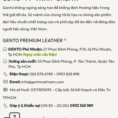
Gento không ngừng sáng tạo để khẳng định thương hiệu trong
thế giới đồ da. Sứ mệnh của chúng tôi là tạo ra những sản phẩm
đạt tiêu chuẩn chất lượng cao và phổ cập đồ da đến với đông đảo
người tiêu dùng Việt Nam.
GENTO PREMIUM LEATHER ®
GENTO Phú Nhuận:
27 Phan Đình Phùng, P.15, Q.Phú Nhuận,
Tp HCM
(Ngay chân cầu Kiệu)
Xưởng sản xuất:
53 Phan Đình Phùng, P. Tân Thành, Quận Tân
Phú, Tp HCM
Điện thoại:
082 878 6789
–
0901 828 898
Email:
info@gentovietnam.com
Mã số thuế: 0317859295 – Cấp bởi: Sở Kế Hoạch và Đầu Tư
TPHCM
Góp ý & Khiếu nại
(09:30 – 20:00)
0933 365 989