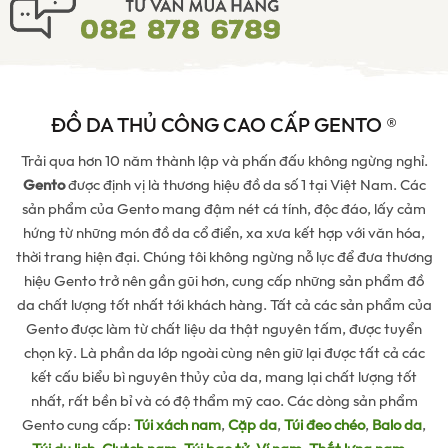
ĐỒ DA THỦ CÔNG CAO CẤP GENTO ®
Trải qua hơn 10 năm thành lập và phấn đấu không ngừng nghỉ.
Gento
được định vị là thương hiệu đồ da số 1 tại Việt Nam. Các
sản phẩm của Gento mang đậm nét cá tính, độc đáo, lấy cảm
hứng từ những món đồ da cổ điển, xa xưa kết hợp với văn hóa,
thời trang hiện đại. Chúng tôi không ngừng nỗ lực để đưa thương
hiệu Gento trở nên gần gũi hơn, cung cấp những sản phẩm đồ
da chất lượng tốt nhất tới khách hàng. Tất cả các sản phẩm của
Gento được làm từ chất liệu da thật nguyên tấm, được tuyển
chọn kỹ. Là phần da lớp ngoài cùng nên giữ lại được tất cả các
kết cấu biểu bì nguyên thủy của da, mang lại chất lượng tốt
nhất, rất bền bỉ và có độ thẩm mỹ cao. Các dòng sản phẩm
Gento cung cấp:
Túi xách nam
,
Cặp da
,
Túi đeo chéo
,
Balo da
,