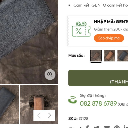
Cam kết: GENTO cam kết hoàn
950,000 ₫
NHẬP MÃ: GEN
Giảm thêm 200k cho 
Sao chép mã
Màu sắc
(THANH
Gọi đặt hàng:
082 878 6789
(08h0
SKU:
G128