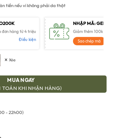
 tiền nếu ví không phải da thật
.
là:
TO200K
700,000 ₫.
NHẬP MÃ: GENTO100K
đơn hàng từ 4 triệu
Giảm thêm 100k cho đơn hàng từ 2.5
Điều kiện
Điề
Sao chép mã
Xóa
MUA NGAY
 TOÁN KHI NHẬN HÀNG)
0 - 22h00)