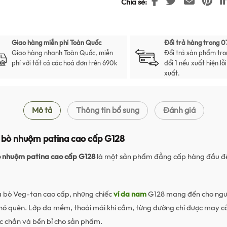
Chia sẻ
Giao hàng miễn phí Toàn Quốc
Đổi trả hàng trong 0
Giao hàng nhanh Toàn Quốc, miễn
Đổi trả sản phẩm tro
phí với tất cả các hoá đơn trên 690k
đổi 1 nếu xuất hiện lỗ
xuất.
Mô tả
Thông tin bổ sung
Đánh giá
 bò nhuộm patina cao cấp G128
ò nhuộm patina cao cấp G128
là một sản phẩm đẳng cấp hàng đầu đê
̀ da bò Veg-tan cao cấp, những chiếc
ví da nam
G128 mang đến cho người
hó quên. Lớp da mềm, thoải mái khi cầm, từng đường chỉ được may cắ
́c chắn và bền bỉ cho sản phẩm.