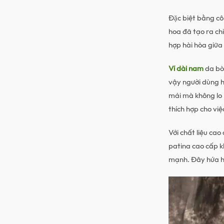
Đặc biệt bằng c
hoa đã tạo ra chiê
hợp hài hòa giữ
Ví dài nam
da bò 
vậy người dùng ho
mái mà không lo b
thích hợp cho viê
Với chất liệu cao
patina cao cấp khô
mạnh. Đây hứa he