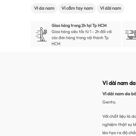
Ví da nam
Ví cầm tay nam
Ví dài nam
Giao hàng trong 2h tại Tp HCM
Giao hàng siêu tốc từ 1 - 2h đối với
các đơn hàng trong nội thành Tp
HCM
Ví dài nam da
Ví dài nam da b
Gento.
Với chất liệu la
nghiệm thật sự k
léo tạo ra độ chă