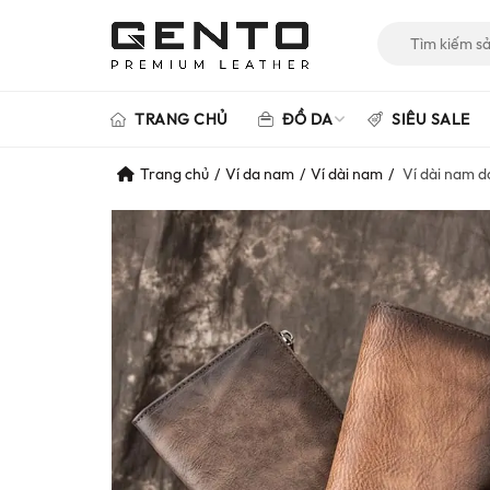
Tìm
kiếm
cho:
TRANG CHỦ
ĐỒ DA
SIÊU SALE
Trang chủ
Ví da nam
Ví dài nam
Ví dài nam d