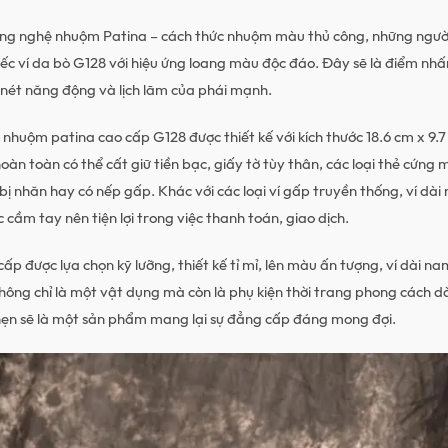
ông nghệ nhuộm Patina – cách thức nhuộm màu thủ công, những người
́c ví da bò G128 với hiệu ứng loang màu độc đáo. Đây sẽ là điểm nhấn
a nét năng động và lịch lãm của phái mạnh.
nhuộm patina cao cấp G128 được thiết kế với kích thước 18.6 cm x 9.7
àn toàn có thể cất giữ tiền bạc, giấy tờ tùy thân, các loại thẻ cứng 
ị nhăn hay có nếp gấp. Khác với các loại ví gấp truyền thống, ví d
̣c cầm tay nên tiện lợi trong việc thanh toán, giao dịch.
 cấp được lựa chọn kỹ lưỡng, thiết kế tỉ mỉ, lên màu ấn tượng, ví dài
ng chỉ là một vật dụng mà còn là phụ kiện thời trang phong cách d
̣n sẽ là một sản phẩm mang lại sự đẳng cấp đáng mong đợi.