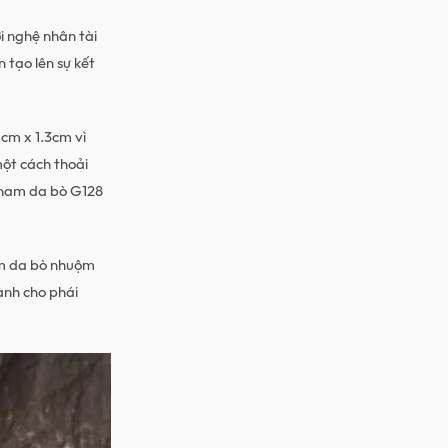
 nghệ nhân tài
 tạo lên sự kết
 cm x 1.3cm vì
một cách thoải
ài nam da bò G128
 nam da bò nhuộm
ành cho phái