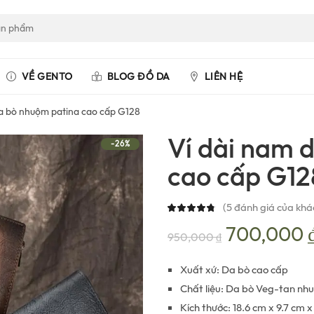
VỀ GENTO
BLOG ĐỒ DA
LIÊN HỆ
a bò nhuộm patina cao cấp G128
Ví dài nam 
-26%
cao cấp G12
(
5
đánh giá của khá
Giá
700,000
950,000
₫
gốc
Xuất xứ: Da bò cao cấp
Chất liệu: Da bò Veg-tan nh
là:
Kích thước: 18.6 cm x 9.7 cm x