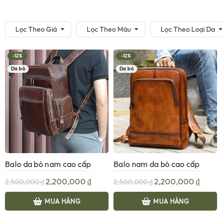
Lọc Theo Giá
Lọc Theo Màu
Lọc Theo Loại Da
-12%
-12%
Da bò
Da bò
Balo da bò nam cao cấp
Balo nam da bò cao cấp
Gento B356
Gento B357
Giá
Giá
Giá
Giá
2,200,000
₫
2,200,000
₫
2,500,000
₫
2,500,000
₫
gốc
hiện
gốc
hiện
là:
tại
là:
tại
MUA HÀNG
MUA HÀNG
2,500,000 ₫.
là:
2,500,000 ₫.
là:
2,200,000 ₫.
2,200