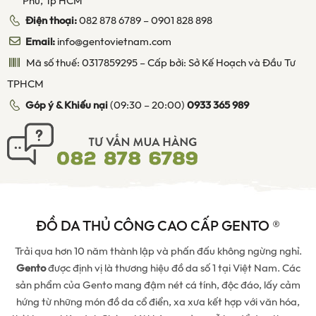
Phú, Tp HCM
Điện thoại:
082 878 6789
–
0901 828 898
Email:
info@gentovietnam.com
Mã số thuế: 0317859295 – Cấp bởi: Sở Kế Hoạch và Đầu Tư
TPHCM
Góp ý & Khiếu nại
(09:30 – 20:00)
0933 365 989
ĐỒ DA THỦ CÔNG CAO CẤP GENTO ®
Trải qua hơn 10 năm thành lập và phấn đấu không ngừng nghỉ.
Gento
được định vị là thương hiệu đồ da số 1 tại Việt Nam. Các
sản phẩm của Gento mang đậm nét cá tính, độc đáo, lấy cảm
hứng từ những món đồ da cổ điển, xa xưa kết hợp với văn hóa,