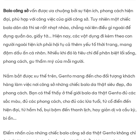
Balo công sở
vốn được ưa chuộng bởi sự tiện ích, phong cách hiện
đại, phù hợp với công việc của giới công sở. Tuy nhiên một chiếc
balo dân dã thì sẽ rất nhạt nhòa, chẳng nói lên điều gì ngoài để
đựng quần áo, giấy tờ… Hiện nay, các vật dụng đi kèm theo con
người ngoài tiện ích phải hội tụ cả thêm yếu tố thời trang, mang
đậm dấu ấn cá nhân. Nhiều khi đó là tiêu chí để phân biệt lối sống,
phong cách, gu thẩm mỹ của mỗi người.
Nắm bắt được xu thế trên, Gento mang đến cho đối tượng khách
hàng làm việc nơi công sở những chiếc balo da thật siêu đẹp, đa
phong cách. Bạn có thể thấy ở thế giới balo da thật Gento đủ các
sắc màu, đủ các phong cách, cho đủ các lứa tuổi, từ cổ điển đến
hiện đại, từ hầm hố, bụi bặm đến thanh lịch, hay giản dị và cầu kỳ,
bí ẩn…
Điểm nhấn của những chiếc balo công sở da thật Gento không chỉ