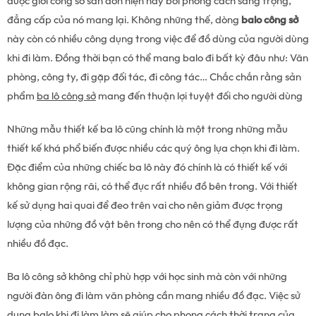
được giới công sở săn đón hiện nay bởi phong cách sang trọng,
đẳng cấp của nó mang lại. Không những thế, dòng
balo công sở
này còn có nhiều công dụng trong việc để đồ dùng của người dùng
khi đi làm. Đồng thời bạn có thể mang balo đi bất kỳ đâu như: Văn
phòng, công ty, đi gặp đối tác, đi công tác… Chắc chắn rằng sản
phẩm
ba lô công sở
mang đến thuận lợi tuyệt đối cho người dùng
Những mẫu thiết kế ba lô cũng chính là một trong những mẫu
thiết kế khá phổ biến được nhiều các quý ông lựa chọn khi đi làm.
Đặc điểm của những chiếc ba lô này đó chính là có thiết kế với
không gian rộng rãi, có thể đực rất nhiều đồ bên trong. Với thiết
kế sử dụng hai quai để đeo trên vai cho nên giảm được trọng
lượng của những đồ vật bên trong cho nên có thể đựng được rất
nhiều đồ đạc.
Ba lô công sở không chỉ phù hợp với học sinh mà còn với những
người đàn ông đi làm văn phòng cần mang nhiều đồ đạc. Việc sử
dụng balo khi đi làm làm sẽ giúp cho phong cách thời trang của