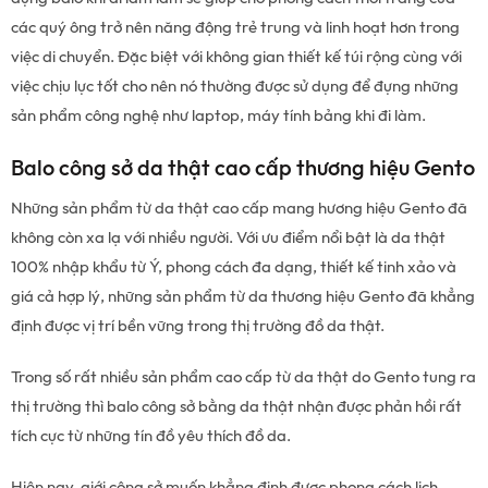
các quý ông trở nên năng động trẻ trung và linh hoạt hơn trong
việc di chuyển. Đặc biệt với không gian thiết kế túi rộng cùng với
việc chịu lực tốt cho nên nó thường được sử dụng để đựng những
sản phẩm công nghệ như laptop, máy tính bảng khi đi làm.
Balo công sở da thật cao cấp thương hiệu Gento
Những sản phẩm từ da thật cao cấp mang hương hiệu Gento đã
không còn xa lạ với nhiều người. Với ưu điểm nổi bật là da thật
100% nhập khẩu từ Ý, phong cách đa dạng, thiết kế tinh xảo và
giá cả hợp lý, những sản phẩm từ da thương hiệu Gento đã khẳng
định được vị trí bền vững trong thị trường đồ da thật.
Trong số rất nhiều sản phẩm cao cấp từ da thật do Gento tung ra
thị trường thì balo công sở bằng da thật nhận được phản hồi rất
tích cực từ những tín đồ yêu thích đồ da.
Hiện nay, giới công sở muốn khẳng định được phong cách lịch