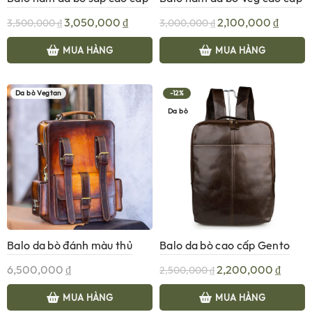
B329
B328
Giá
Giá
Giá
Giá
3,050,000
₫
2,100,000
₫
3,500,000
₫
3,000,000
₫
gốc
hiện
gốc
hiện
là:
tại
là:
tại
MUA HÀNG
MUA HÀNG
3,500,000 ₫.
là:
3,000,000 ₫.
là:
3,050,000 ₫.
2,100,
Da bò Vegtan
-12%
Da bò
Balo da bò đánh màu thủ
Balo da bò cao cấp Gento
công Patina Gento B353
B351
Giá
Giá
6,500,000
₫
2,200,000
₫
2,500,000
₫
gốc
hiện
là:
tại
MUA HÀNG
MUA HÀNG
2,500,000 ₫.
là: