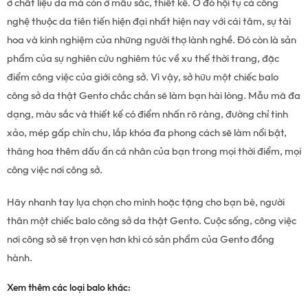
ở chất liệu da mà còn ở mầu sắc, thiết kế. Ở đó hội tụ cả công
nghệ thuộc da tiên tiến hiện đại nhất hiện nay với cái tâm, sự tài
hoa và kinh nghiệm của những người thợ lành nghề. Đó còn là sản
phẩm của sự nghiên cứu nghiêm túc về xu thế thời trang, đặc
điểm công việc của giới công sở. Vì vậy, sở hữu một chiếc balo
công sở da thật Gento chắc chắn sẽ làm bạn hài lòng. Mẫu mã đa
dạng, màu sắc và thiết kế có điểm nhấn rõ ràng, đường chỉ tinh
xảo, mép gấp chỉn chu, lắp khóa đa phong cách sẽ làm nổi bật,
thăng hoa thêm dấu ấn cá nhân của bạn trong mọi thời điểm, mọi
công việc nơi công sở.
Hãy nhanh tay lựa chọn cho mình hoặc tặng cho bạn bè, người
thân một chiếc balo công sở da thật Gento. Cuộc sống, công việc
nơi công sở sẽ trọn vẹn hơn khi có sản phẩm của Gento đồng
hành.
Xem thêm các loại balo khác: