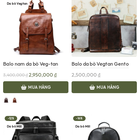
Da bò Vegtan
Balo nam da bò Veg-tan
Balo da bò Vegtan Gento
Gento B320
B319
Giá
Giá
2,950,000
₫
2,500,000
₫
3,400,000
₫
gốc
hiện
là:
tại
MUA HÀNG
MUA HÀNG
3,400,000 ₫.
là:
2,950,000 ₫.
-12%
-16%
Da bò Mill
Da bò Mill