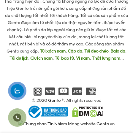
thời trang hiện đại. Chúng tôi không ngừng nỗ lực để đưa thương
hiệu Gento trở nên gần gũi hơn, cung cấp những sản phẩm đồ
da chất lượng tốt nhất tới khách hàng. Tất cả các sản phẩm của
Gento được làm từ chất liệu da thật nguyên tấm, được tuyển
chọn kỹ. Là phần da lớp ngoài cùng nên giữ lại được tất cả các
kết cấu biểu bì nguyên thủy của da, mang lại chất lượng tốt
nhất, rất bền bỉ và có độ thẩm mỹ cao. Các dòng sản phẩm
Gento cung cấp:
Túi xách nam
,
Cặp da
,
Túi đeo chéo
,
Balo da
,
Túi du lịch
,
Clutch nam
,
Túi bao tử
,
Ví nam
,
Thắt lưng nam
...
© 2020
Gento
®. All rights reserved