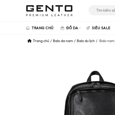
Tìm
kiếm
cho:
TRANG CHỦ
ĐỒ DA
SIÊU SALE
Trang chủ
Balo da nam
Balo du lịch
Balo nam 