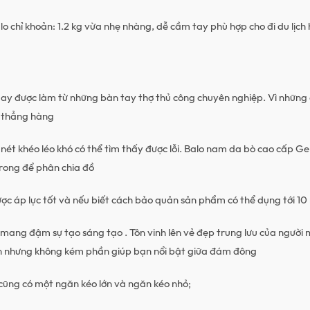
 chỉ khoản: 1.2 kg vừa nhẹ nhàng, dễ cầm tay phù hợp cho đi du lịch h
y được làm từ những bàn tay thợ thủ công chuyên nghiệp. Vì những 
à thẳng hàng
nét khéo léo khó có thể tìm thấy được lỗi. Balo nam da bò cao cấp Ge
rong để phân chia đồ
ợc áp lực tốt và nếu biết cách bảo quản sản phẩm có thể dụng tới 10
mang đậm sự tạo sáng tạo . Tôn vinh lên vẻ đẹp trung lưu của người
ản nhưng không kém phần giúp bạn nổi bật giữa đám đông
ũng có một ngăn kéo lớn và ngăn kéo nhỏ;