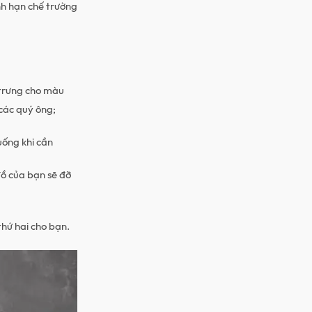
nh hạn chế trường
 trưng cho màu
 các quý ông;
uống khi cần
ồ của bạn sẽ đỡ
thứ hai cho bạn.