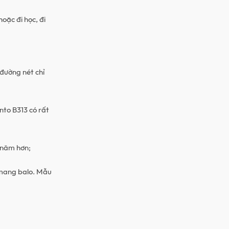
oặc đi học, đi
đường nét chỉ
nto B313 có rất
 năm hơn;
 mang balo. Mẫu