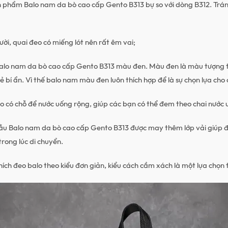
 phẩm Balo nam da bò cao cấp Gento B313 bự so với dòng B312. Trá
ời, quai đeo có miếng lót nên rất êm vai;
Balo nam da bò cao cấp Gento B313 màu đen. Màu đen là màu tượng
ẻ bí ẩn. Vì thế balo nam màu đen luôn thích hợp để là sự chọn lựa cho
o có chỗ để nước uống rộng, giúp các bạn có thể đem theo chai nước 
ẫu Balo nam da bò cao cấp Gento B313 được may thêm lớp vải giúp đ
trong lúc di chuyển.
ích đeo balo theo kiểu đơn giản, kiểu cách cầm xách là một lựa chọn 