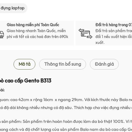
 đựng laptop
Giao hàng miễn phí Toàn Quốc
Đổi trả hàng trong 0
Giao hàng nhanh Toàn Quốc, miễn
Đổi trả sản phẩm tro
phí với tất cả các hoá đơn trên 690k
đổi 1 nếu xuất hiện lỗ
xuất.
Mô tả
Thông tin bổ sung
Đánh giá
bò cao cấp Gento B313
ài:
quan: cao 42cm x rộng 16cm x ngang 29cm. Với kích thước này Balo 
ó độ dài không nhiều nhưng có độ sâu. Thích hợp cho việc đựng nhiều 
n sản phẩm: Sản phẩm trên hoàn toàn được làm da bò thật 100%. Vì 
hong cách và độ chất lượng của sản phẩm Balo nam da bò cao cấp G