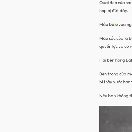
Quai đeo của sản
hợp bị đứt dây.
Mẫu
balo
vừa ngư
Màu sắc của là 
quyền lực và có v
Hai bên hông Bal
Bên trong của m
bị trầy xước hơn 
Nếu bạn không th