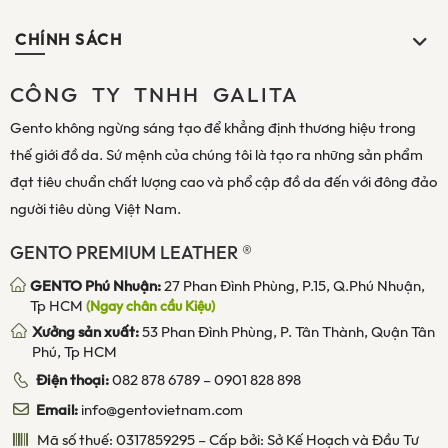
CHÍNH SÁCH
CÔNG TY TNHH GALITA
Gento không ngừng sáng tạo để khẳng định thương hiệu trong
thế giới đồ da. Sứ mệnh của chúng tôi là tạo ra những sản phẩm
đạt tiêu chuẩn chất lượng cao và phổ cập đồ da đến với đông đảo
người tiêu dùng Việt Nam.
GENTO PREMIUM LEATHER ®
GENTO Phú Nhuận:
27 Phan Đình Phùng, P.15, Q.Phú Nhuận,
Tp HCM
(Ngay chân cầu Kiệu)
Xưởng sản xuất:
53 Phan Đình Phùng, P. Tân Thành, Quận Tân
Phú, Tp HCM
Điện thoại:
082 878 6789
–
0901 828 898
Email:
info@gentovietnam.com
Mã số thuế: 0317859295 – Cấp bởi: Sở Kế Hoạch và Đầu Tư