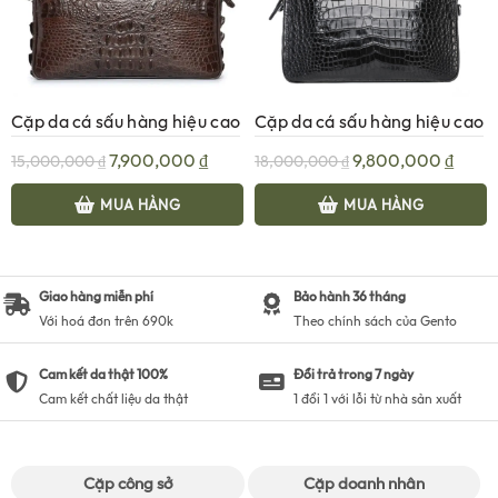
Cặp da cá sấu hàng hiệu cao
Cặp da cá sấu hàng hiệu cao
cấp GS980 – Nâu
cấp GS983
Giá
Giá
Giá
Giá
7,900,000
₫
9,800,000
₫
15,000,000
₫
18,000,000
₫
gốc
hiện
gốc
hiện
là:
tại
là:
tại
MUA HÀNG
MUA HÀNG
15,000,000 ₫.
là:
18,000,000 ₫.
là:
7,900,000 ₫.
9,800
Giao hàng miễn phí
Bảo hành 36 tháng
Với hoá đơn trên 690k
Theo chính sách của Gento
Cam kết da thật 100%
Đổi trả trong 7 ngày
Cam kết chất liệu da thật
1 đổi 1 với lỗi từ nhà sản xuất
Cặp công sở
Cặp doanh nhân