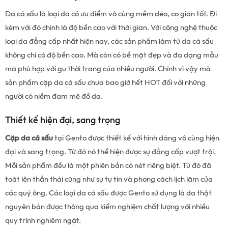
Da cá sấu là loại da có ưu điểm vô cùng mềm dẻo, co giãn tốt. Đi
kèm với đó chính là độ bền cao với thời gian. Với công nghệ thuộc
loại da đẳng cấp nhất hiện nay, các sản phẩm làm từ da cá sấu
không chỉ có độ bền cao. Mà còn có bề mặt đẹp và đa dạng mẫu
mã phù hợp với gu thời trang của nhiều người. Chính vì vậy mà
sản phẩm cặp da cá sấu chưa bao giờ hết HOT đối với những
người có niềm đam mê đồ da.
Thiết kế hiện đại, sang trọng
Cặp da cá sấu
tại Gento được thiết kế với hình dáng vô cùng hiện
đại và sang trọng. Từ đó nó thể hiện được sự đẳng cấp vượt trội.
Mỗi sản phẩm đều là một phiên bản có nét riêng biệt. Từ đó đã
toát lên thần thái cũng như sự tự tin và phong cách lịch lãm của
các quý ông. Các loại da cá sấu được Gento sử dụng là da thật
nguyên bản được thông qua kiểm nghiệm chất lượng với nhiều
quy trình nghiêm ngặt.