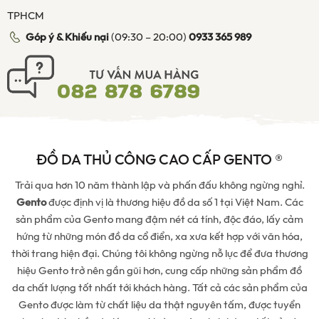
TPHCM
Góp ý & Khiếu nại
(09:30 – 20:00)
0933 365 989
ĐỒ DA THỦ CÔNG CAO CẤP GENTO ®
Trải qua hơn 10 năm thành lập và phấn đấu không ngừng nghỉ.
Gento
được định vị là thương hiệu đồ da số 1 tại Việt Nam. Các
sản phẩm của Gento mang đậm nét cá tính, độc đáo, lấy cảm
hứng từ những món đồ da cổ điển, xa xưa kết hợp với văn hóa,
thời trang hiện đại. Chúng tôi không ngừng nỗ lực để đưa thương
hiệu Gento trở nên gần gũi hơn, cung cấp những sản phẩm đồ
da chất lượng tốt nhất tới khách hàng. Tất cả các sản phẩm của
Gento được làm từ chất liệu da thật nguyên tấm, được tuyển