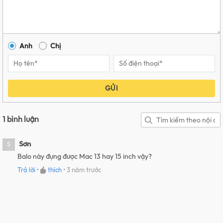
Anh
Chị
GỬI
1 bình luận
Sơn
S
Balo này đựng được Mac 13 hay 15 inch vậy?
Trả lời
•
thích
•
3 năm trước