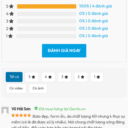
100%
| 4 đánh giá
5
0%
| 0 đánh giá
4
0%
| 0 đánh giá
3
0%
| 0 đánh giá
2
0%
| 0 đánh giá
1
ĐÁNH GIÁ NGAY
Tất cả
5
4
3
2
1
Có video
Có ảnh
Vũ Hải Sơn
Đã mua hàng tại Gento.vn
Balo đẹp, form ổn, da chất lượng tốt nhưng k thực sự
mềm (có lẽ đã được xử lý nhiều). Nói chung chất lượng xứng đáng
với số tiền, điều này hơn hẳn các brand nội địa khác.