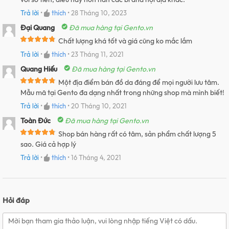
Trả lời
•
thích
•
28 Tháng 10, 2023
Đại Quang
Đã mua hàng tại Gento.vn
Chất lượng khá tốt và giá cũng ko mắc lắm
Trả lời
•
thích
•
23 Tháng 11, 2021
Quang Hiếu
Đã mua hàng tại Gento.vn
Một địa điểm bán đồ da đáng để mọi người lưu tâm.
Mẫu mã tại Gento đa dạng nhất trong những shop mà mình biết!
Trả lời
•
thích
•
20 Tháng 10, 2021
Toàn Đức
Đã mua hàng tại Gento.vn
Shop bán hàng rất có tâm, sản phẩm chất lượng 5
sao. Giá cả hợp lý
Trả lời
•
thích
•
16 Tháng 4, 2021
Hỏi đáp