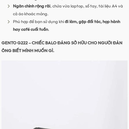
Ngăn chính rộng rãi
, chứa vừa laptop, sổ tay, tài liệu A4 và
cả áo khoác mỏng.
Phù hợp để bạn sử dụng khi
đi làm, gặp đối tác, họp hành
hay café cuối tuần
.
GENTO G222 – CHIẾC BALO ĐÁNG SỞ HỮU CHO NGƯỜI ĐÀN
ÔNG BIẾT MÌNH MUỐN GÌ.