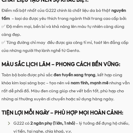
Điểm nổi bật nhất của G222 chính là chất liệu da bò thật
nguyên
tấm
– loại da được yêu thích trong ngành thời trang cao cấp bởi:
✅ Độ mềm mại, bền bỉ và khả năng lên màu tự nhiên càng dùng
càng đẹp.
✅ Từng đường chỉ may đều được gia công tỉ mỉ, toát lên đẳng cấp
của những người thợ lành nghề từ Gento.
MÀU SẮC LỊCH LÃM – PHONG CÁCH BỀN VỮNG:
Toàn bộ balo được phủ sắc
đen tuyền sang trọng
, kết hợp cùng
khóa kim loại sáng bạc – tạo nên vẻ
nam tính, mạnh mẽ
nhưng vẫn
rất dễ phối đồ. Màu đen cũng giúp che vết bẩn tốt, phù hợp cho
những ai thường xuyên di chuyển hoặc sử dụng hàng ngày.
TIỆN LỢI MỖI NGÀY – PHÙ HỢP MỌI HOÀN CẢNH:
G222 có
2 ngăn phụ (1 lớn, 1 nhỏ)
– lý tưởng để đựng hộ chiếu,
ví tiền, tai nghe, chìa khoá, v.v.