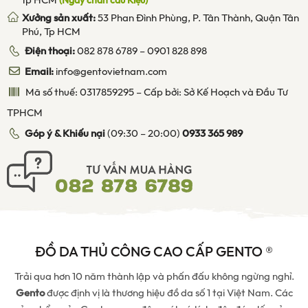
Tp HCM
(Ngay chân cầu Kiệu)
Xưởng sản xuất:
53 Phan Đình Phùng, P. Tân Thành, Quận Tân
Phú, Tp HCM
Điện thoại:
082 878 6789
–
0901 828 898
Email:
info@gentovietnam.com
Mã số thuế: 0317859295 – Cấp bởi: Sở Kế Hoạch và Đầu Tư
TPHCM
Góp ý & Khiếu nại
(09:30 – 20:00)
0933 365 989
ĐỒ DA THỦ CÔNG CAO CẤP GENTO ®
Trải qua hơn 10 năm thành lập và phấn đấu không ngừng nghỉ.
Gento
được định vị là thương hiệu đồ da số 1 tại Việt Nam. Các