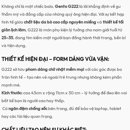
Không chỉ là một chiếc balo,
Gento G222
là lời khẳng định về gu
thẩm mỹ và đẳng cấp của những quý ông hiện đại. Với sự kết hợp
tinh tế giữa
chất liệu da bò cao cấp nguyên miếng
và
thiết kế tối
giản lịch lãm
, G222 là món phụ kiện lý tưởng cho nam giới tuổi từ
25–35
, đang tìm kiếm một người bạn đồng hành thời trang, bền bỉ
và tiện dụng.
THIẾT KẾ HIỆN ĐẠI – FORM DÁNG VỪA VẶN:
G222 sở hữu
phom dáng chữ nhật mềm mại
với các góc được bo
tròn tinh tế – tạo nên vẻ ngoài trẻ trung nhưng không kém phần
mạnh mẽ.
Kích thước:
cao 43cm x rộng 11cm x 30 cm – lý tưởng để đeo lên vai
bất kể bạn là người cao hay thấp.
Có
ngăn đệm chống sốc
bên trong, đủ để bảo vệ laptop, tablet
hay các tài liệu quan trọng.
CHẤT LIỆU TẠO NÊN SỰ KHÁC BIỆT: