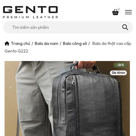
0
Tìm
kiếm
cho:
Trang chủ
Balo da nam
Balo công sở
Balo da thật cao cấp
Gento G222
-26%
Da Alran