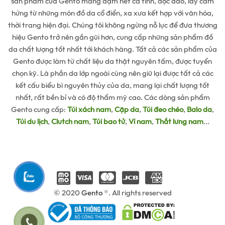
sản phẩm của Gento mang đậm nét cá tính, độc đáo, lấy cảm
hứng từ những món đồ da cổ điển, xa xưa kết hợp với văn hóa,
thời trang hiện đại. Chúng tôi không ngừng nỗ lực để đưa thương
hiệu Gento trở nên gần gũi hơn, cung cấp những sản phẩm đồ
da chất lượng tốt nhất tới khách hàng. Tất cả các sản phẩm của
Gento được làm từ chất liệu da thật nguyên tấm, được tuyển
chọn kỹ. Là phần da lớp ngoài cùng nên giữ lại được tất cả các
kết cấu biểu bì nguyên thủy của da, mang lại chất lượng tốt
nhất, rất bền bỉ và có độ thẩm mỹ cao. Các dòng sản phẩm
Gento cung cấp:
Túi xách nam
,
Cặp da
,
Túi đeo chéo
,
Balo da
,
Túi du lịch
,
Clutch nam
,
Túi bao tử
,
Ví nam
,
Thắt lưng nam
...
© 2020
Gento
®. All rights reserved