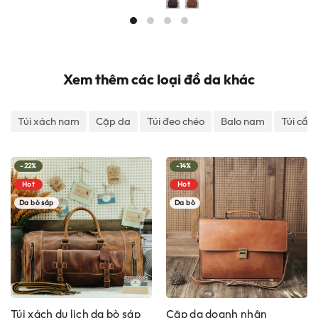
2,200,000 ₫.
là:
3,400,000 ₫.
là:
1,900,000 ₫.
2,800
Xem thêm các loại đồ da khác
Túi xách nam
Cặp da
Túi đeo chéo
Balo nam
Túi cầm
-22%
-14%
Hot
Hot
Da bò sáp
Da bò
Túi xách du lịch da bò sáp
Cặp da doanh nhân