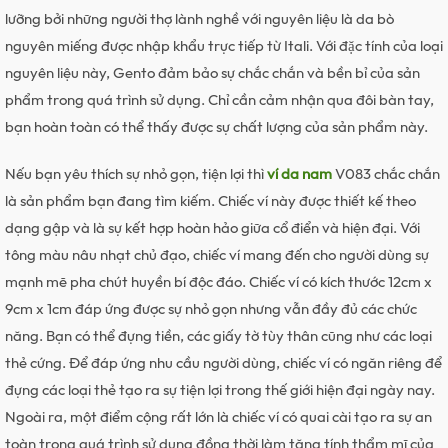
lưỡng bởi những người thợ lành nghề với nguyên liệu là da bò
nguyên miếng được nhập khẩu trực tiếp từ Itali. Với đặc tính của loại
nguyên liệu này, Gento đảm bảo sự chắc chắn và bền bỉ của sản
phẩm trong quá trình sử dụng. Chỉ cần cảm nhận qua đôi bàn tay,
bạn hoàn toàn có thể thấy được sự chất lượng của sản phẩm này.
Nếu bạn yêu thích sự nhỏ gọn, tiện lợi thì
ví da nam
V083 chắc chắn
là sản phẩm bạn đang tìm kiếm. Chiếc ví này được thiết kế theo
dạng gập và là sự kết hợp hoàn hảo giữa cổ điển và hiện đại. Với
tông màu nâu nhạt chủ đạo, chiếc ví mang đến cho người dùng sự
mạnh mẽ pha chút huyền bí độc đáo. Chiếc ví có kích thước 12cm x
9cm x 1cm đáp ứng được sự nhỏ gọn nhưng vẫn đầy đủ các chức
năng. Bạn có thể đựng tiền, các giấy tờ tùy thân cũng như các loại
thẻ cứng. Để đáp ứng nhu cầu người dùng, chiếc ví có ngăn riêng để
đựng các loại thẻ tạo ra sự tiện lợi trong thế giới hiện đại ngày nay.
Ngoài ra, một điểm cộng rất lớn là chiếc ví có quai cài tạo ra sự an
toàn trong quá trình sử dụng đồng thời làm tăng tính thẩm mĩ của