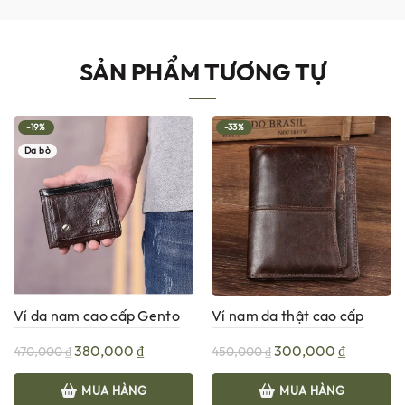
SẢN PHẨM TƯƠNG TỰ
-19%
-33%
Da bò
Ví da nam cao cấp Gento
Ví nam da thật cao cấp
V072
G130
Giá
Giá
Giá
Giá
380,000
₫
300,000
₫
470,000
₫
450,000
₫
gốc
hiện
gốc
hiện
MUA HÀNG
MUA HÀNG
là:
tại
là:
tại