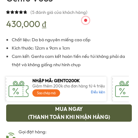
(
5
đánh giá của khách hàng)
430,000
₫
Chất liệu: Da bò nguyên miếng cao cấp
Kích thước: 12cm x 9cm x 1cm
Cam kết: Gento cam kết hoàn tiền nếu túi không phải da
thật và không giống như hình chụp
NHẬP MÃ: GENTO200K
Giảm thêm 200k cho đơn hàng từ 4 triệu
Điều kiện
Sao chép mã
MUA NGAY
(THANH TOÁN KHI NHẬN HÀNG)
Gọi đặt hàng: