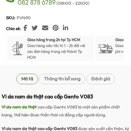
082 878 6789
(08h00 - 22h00)
SKU:
PVN90
Chia sẻ
Giao hàng trong 2h tại Tp HCM
Giao hàn
Giao hàng siêu tốc từ 1 - 2h đối với
Giao hàn
các đơn hàng trong nội thành Tp
phí với t
HCM
Mô tả
Thông tin bổ sung
Đánh giá
Ví da nam da thật cao cấp Gento V083
Ví da nam da thật
cao cấp Gento V083 là một sản phẩm chất
lượng, thể hiện được thần thái và đẳng cấp người dùng.
Ví da nam da thật cao cấp Gento V083
được sản xuất cẩn thận, kỹ