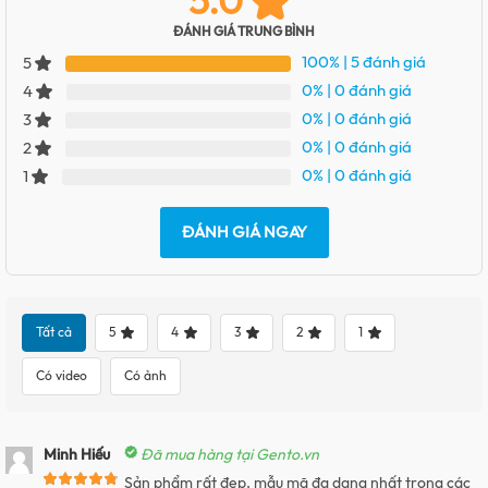
5.0
ĐÁNH GIÁ TRUNG BÌNH
100%
| 5 đánh giá
5
0%
| 0 đánh giá
4
0%
| 0 đánh giá
3
0%
| 0 đánh giá
2
0%
| 0 đánh giá
1
ĐÁNH GIÁ NGAY
Tất cả
5
4
3
2
1
Có video
Có ảnh
Minh Hiếu
Đã mua hàng tại Gento.vn
Sản phẩm rất đẹp, mẫu mã đa dạng nhất trong các