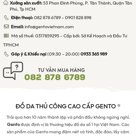
Xưởng sản xuất:
53 Phan Đình Phùng, P. Tân Thành, Quận Tân
Phú, Tp HCM
Điện thoại:
082 878 6789
–
0901 828 898
Email:
info@gentovietnam.com
Mã số thuế: 0317859295 – Cấp bởi: Sở Kế Hoạch và Đầu Tư
TPHCM
Góp ý & Khiếu nại
(09:30 – 20:00)
0933 365 989
ĐỒ DA THỦ CÔNG CAO CẤP GENTO ®
Trải qua hơn 10 năm thành lập và phấn đấu không ngừng nghỉ.
Gento
được định vị là thương hiệu đồ da số 1 tại Việt Nam. Các
sản phẩm của Gento mang đậm nét cá tính, độc đáo, lấy cảm