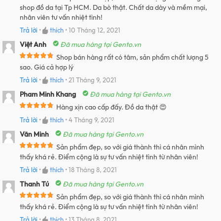
shop đồ da tại Tp HCM. Da bò thật. Chất da dày và mềm mại,
nhân viên tư vấn nhiệt tình!
Trả lời
•
thích
•
10 Tháng 12, 2021
Việt Anh
Đã mua hàng tại Gento.vn
Shop bán hàng rất có tâm, sản phẩm chất lượng 5
sao. Giá cả hợp lý
Trả lời
•
thích
•
21 Tháng 9, 2021
Pham Minh Khang
Đã mua hàng tại Gento.vn
Hàng xịn cao cấp đấy. Đồ da thật 😍
Trả lời
•
thích
•
4 Tháng 9, 2021
Văn Minh
Đã mua hàng tại Gento.vn
Sản phẩm đẹp, so với giá thành thì cá nhân mình
thấy khá rẻ. Điểm cộng là sự tư vấn nhiệt tình từ nhân viên!
Trả lời
•
thích
•
18 Tháng 8, 2021
Thanh Tú
Đã mua hàng tại Gento.vn
Sản phẩm đẹp, so với giá thành thì cá nhân mình
thấy khá rẻ. Điểm cộng là sự tư vấn nhiệt tình từ nhân viên!
Trả lời
•
thích
•
13 Tháng 8, 2021