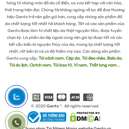
hứng từ những món đồ da cổ điển, xa xưa kết hợp với văn hóa,
thời trang hiện đại. Chúng tôi không ngừng nỗ lực để đưa thương
hiệu Gento trở nên gần gũi hơn, cung cấp những sản phẩm đồ
da chất lượng tốt nhất tới khách hàng. Tất cả các sản phẩm của
Gento được làm từ chất liệu da thật nguyên tấm, được tuyển
chọn kỹ. Là phần da lớp ngoài cùng nên giữ lại được tất cả các
kết cấu biểu bì nguyên thủy của da, mang lại chất lượng tốt
nhất, rất bền bỉ và có độ thẩm mỹ cao. Các dòng sản phẩm
Gento cung cấp:
Túi xách nam
,
Cặp da
,
Túi đeo chéo
,
Balo da
,
Túi du lịch
,
Clutch nam
,
Túi bao tử
,
Ví nam
,
Thắt lưng nam
...
© 2020
Gento
®. All rights reserved