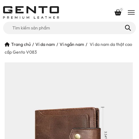
0
Tìm
kiếm
cho:
Trang chủ
Ví da nam
Ví ngắn nam
Ví da nam da thật cao
cấp Gento V083