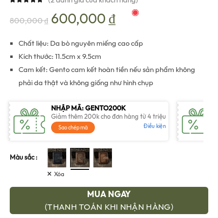
Giá
Giá
600,000
₫
800,000
₫
gốc
hiện
Chất liệu: Da bò nguyên miếng cao cấp
Kích thước: 11.5cm x 9.5cm
là:
tại
Cam kết: Gento cam kết hoàn tiền nếu sản phẩm không
phải da thật và không giống như hình chụp
800,000 ₫.
là:
NHẬP MÃ: GENTO200K
600,000 ₫.
Giảm thêm 200k cho đơn hàng từ 4 triệu
Điều kiện
Sao chép mã
Màu sắc
Xóa
MUA NGAY
(THANH TOÁN KHI NHẬN HÀNG)