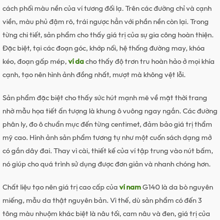
cách phối màu nền của ví tương đối lạ. Trên các đường chỉ và cạnh
viền, màu phủ đậm rõ, trái ngược hẳn với phần nền còn lại. Trong
từng chi tiết, sản phẩm cho thấy giá trị của sự gia công hoàn thiện.
Đặc biệt, tại các đoạn góc, khớp nối, hệ thống đường may, khóa
kéo, đoạn gấp mép,
ví da
cho thấy độ trơn tru hoàn hảo ở mọi khía
cạnh, tạo nên hình ảnh đồng nhất, mượt mà không vệt lỗi.
Sản phẩm đặc biệt cho thấy sức hút mạnh mẽ về mặt thời trang
nhờ mẫu họa tiết ấn tượng là khung ô vuông ngay ngắn. Các đường
phân ly, đo ô chuẩn mực đến từng centimet, đảm bảo giá trị thẩm
mỹ cao. Hình ảnh sản phẩm tương tự như một cuốn sách dạng mở
có gắn dây đai. Thay vì cài, thiết kế của ví tập trung vào nút bấm,
nó giúp cho quá trình sử dụng được đơn giản và nhanh chóng hơn.
Chất liệu tạo nên giá trị cao cấp của
ví nam
G140 là da bò nguyên
miếng, mẫu da thật nguyên bản. Vì thế, dù sản phẩm có đến 3
tông màu nhuộm khác biệt là nâu tối, cam nâu và đen, giá trị của