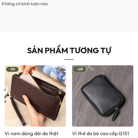
Không có bình luận nào
SẢN PHẨM TƯƠNG TỰ
-11%
-22%
Ví nam dáng dài da thật
Ví thẻ da bò cao cấp G151