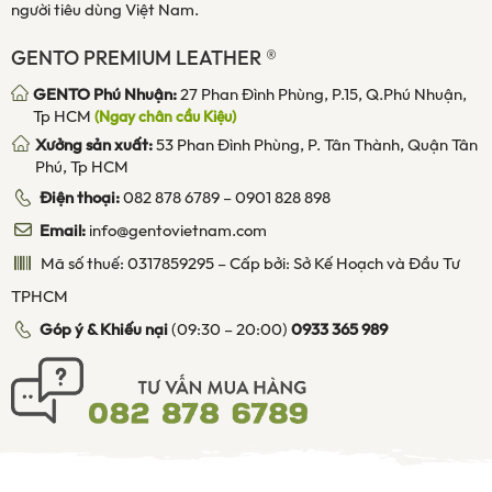
người tiêu dùng Việt Nam.
GENTO PREMIUM LEATHER ®
GENTO Phú Nhuận:
27 Phan Đình Phùng, P.15, Q.Phú Nhuận,
Tp HCM
(Ngay chân cầu Kiệu)
Xưởng sản xuất:
53 Phan Đình Phùng, P. Tân Thành, Quận Tân
Phú, Tp HCM
Điện thoại:
082 878 6789
–
0901 828 898
Email:
info@gentovietnam.com
Mã số thuế: 0317859295 – Cấp bởi: Sở Kế Hoạch và Đầu Tư
TPHCM
Góp ý & Khiếu nại
(09:30 – 20:00)
0933 365 989