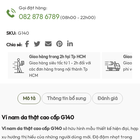
Gọi đặt hàng:
082 878 6789
(08h00 - 22h00)
SKU:
G140
Chia sẻ
Giao hàng trong 2h tại Tp HCM
Giao hàn
Giao hàng siêu tốc từ 1 - 2h đối với
Giao hàn
các đơn hàng trong nội thành Tp
phí với t
HCM
Mô tả
Thông tin bổ sung
Đánh giá
Ví nam da thật cao cấp G140
Ví nam da thật cao cấp G140
sở hữu hình mẫu thiết kế hiện đại, hợp
xu hướng thị hiếu của những người dùng mới. Độ đậm nhạt trong