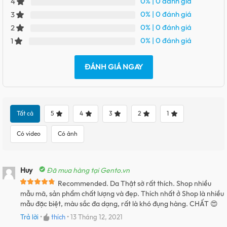
0%
| 0 đánh giá
4
0%
| 0 đánh giá
3
0%
| 0 đánh giá
2
0%
| 0 đánh giá
1
ĐÁNH GIÁ NGAY
Tất cả
5
4
3
2
1
Có video
Có ảnh
Huy
Đã mua hàng tại Gento.vn
Recommended. Da Thật sờ rất thích. Shop nhiều
mẫu mã, sản phẩm chất lượng và đẹp. Thích nhất ở Shop là nhiều
mẫu đặc biệt, màu sắc đa dạng, rất là khó đụng hàng. CHẤT 😍
Trả lời
•
thích
•
13 Tháng 12, 2021