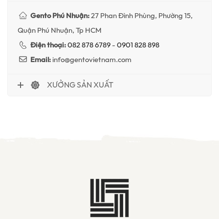
Gento Phú Nhuận:
27 Phan Đình Phùng, Phường 15,
Quận Phú Nhuận, Tp HCM
Điện thoại:
082 878 6789
-
0901 828 898
Email:
info@gentovietnam.com
XƯỞNG SẢN XUẤT