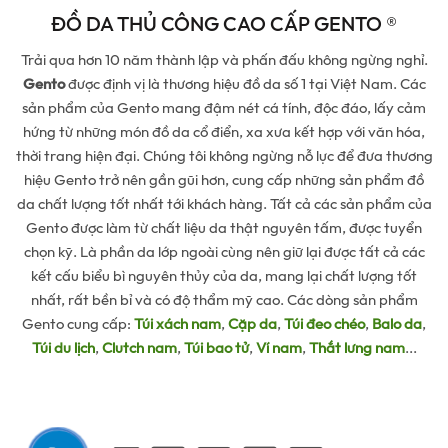
ĐỒ DA THỦ CÔNG CAO CẤP GENTO ®
Trải qua hơn 10 năm thành lập và phấn đấu không ngừng nghỉ.
Gento
được định vị là thương hiệu đồ da số 1 tại Việt Nam. Các
sản phẩm của Gento mang đậm nét cá tính, độc đáo, lấy cảm
hứng từ những món đồ da cổ điển, xa xưa kết hợp với văn hóa,
thời trang hiện đại. Chúng tôi không ngừng nỗ lực để đưa thương
hiệu Gento trở nên gần gũi hơn, cung cấp những sản phẩm đồ
da chất lượng tốt nhất tới khách hàng. Tất cả các sản phẩm của
Gento được làm từ chất liệu da thật nguyên tấm, được tuyển
chọn kỹ. Là phần da lớp ngoài cùng nên giữ lại được tất cả các
kết cấu biểu bì nguyên thủy của da, mang lại chất lượng tốt
nhất, rất bền bỉ và có độ thẩm mỹ cao. Các dòng sản phẩm
Gento cung cấp:
Túi xách nam
,
Cặp da
,
Túi đeo chéo
,
Balo da
,
Túi du lịch
,
Clutch nam
,
Túi bao tử
,
Ví nam
,
Thắt lưng nam
...