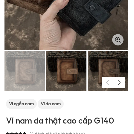
Ví ngắn nam
Ví da nam
Ví nam da thật cao cấp G140
(
2
đánh giá của khách hàng)