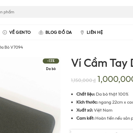
VỀ GENTO
BLOG ĐỒ DA
LIÊN HỆ
Da Bò V7094
Ví Cầm Tay
-13%
Da bò
Giá
1,000,0
1,150,000
₫
gốc
Chất liệu:
Da bò thật 100%
Kích thước:
ngang 22cm x cao
là:
Xuất xứ:
Việt Nam
Cam kết:
Hoàn tiền nếu sản 
1,150,000