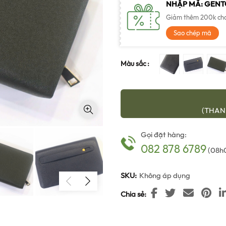
NHẬP MÃ: GEN
Giảm thêm 200k cho 
Sao chép mã
Màu sắc
(THAN
Gọi đặt hàng:
082 878 6789
(08h0
SKU:
Không áp dụng
Chia sẻ