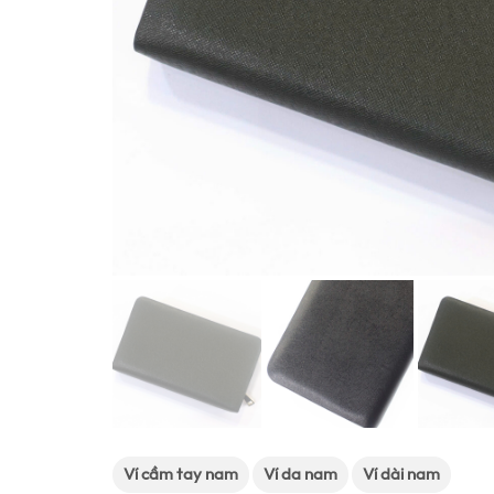
Ví cầm tay nam
Ví da nam
Ví dài nam