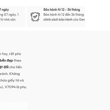
7 ngày
Bảo hành từ 12 - 36 tháng
ng 07 ngày. 1
Bảo hành từ 12 đến 36 tháng theo
i từ nhà sản
chính sách bảo hành
của Gento
 tay, rất phù
 bền đẹp
theo
ệt đối
cho tiền
 xách. Không
chứa giấy tờ và
u),
V7094
là phụ