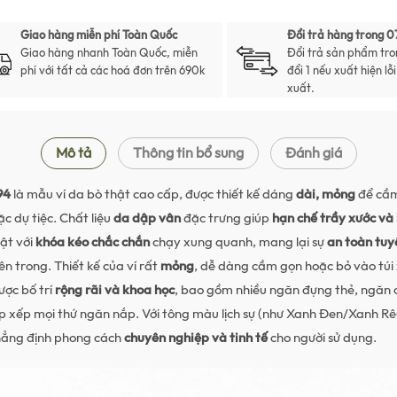
Giao hàng miễn phí Toàn Quốc
Đổi trả hàng trong 0
Giao hàng nhanh Toàn Quốc, miễn
Đổi trả sản phẩm tro
phí với tất cả các hoá đơn trên 690k
đổi 1 nếu xuất hiện lỗ
xuất.
Mô tả
Thông tin bổ sung
Đánh giá
94
là mẫu ví da bò thật cao cấp, được thiết kế dáng
dài, mỏng
để cầm
ặc dự tiệc. Chất liệu
da dập vân
đặc trưng giúp
hạn chế trầy xước và
bật với
khóa kéo chắc chắn
chạy xung quanh, mang lại sự
an toàn tuy
n trong. Thiết kế của ví rất
mỏng
, dễ dàng cầm gọn hoặc bỏ vào túi
ược bố trí
rộng rãi và khoa học
, bao gồm nhiều ngăn đựng thẻ, ngăn 
ắp xếp mọi thứ ngăn nắp. Với tông màu lịch sự (như Xanh Đen/Xanh Rê
khẳng định phong cách
chuyên nghiệp và tinh tế
cho người sử dụng.