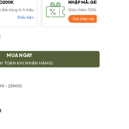
TO200K
1,000,000 ₫.
NHẬP MÃ: GENTO100K
đơn hàng từ 4 triệu
Giảm thêm 100k cho đơn hàng từ 2.5
Điều kiện
Điề
Sao chép mã
MUA NGAY
H TOÁN KHI NHẬN HÀNG)
0 - 22h00)