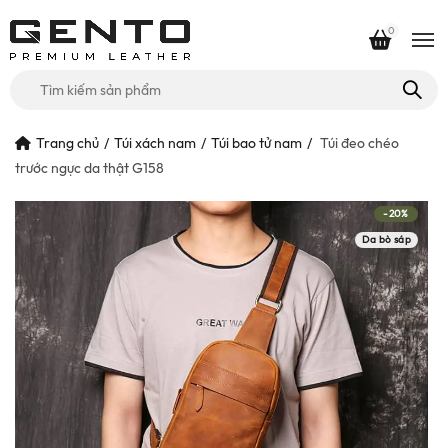
0
Tìm
kiếm
cho:
Trang chủ
Túi xách nam
Túi bao tử nam
Túi đeo chéo
trước ngực da thật G158
-20%
Da bò sáp