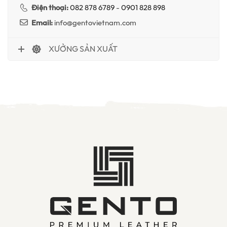
Điện thoại:
082 878 6789
-
0901 828 898
Email:
info@gentovietnam.com
XƯỞNG SẢN XUẤT