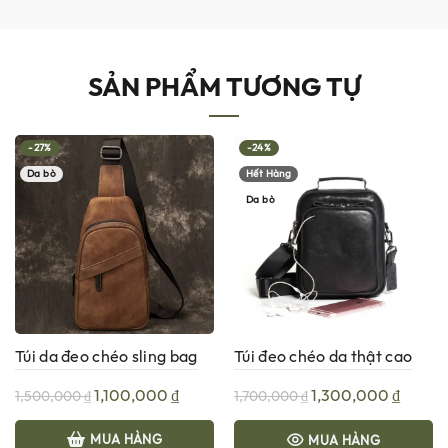
SẢN PHẨM TƯƠNG TỰ
-27%
-24%
Da bò
Hết Hàng
Da bò
Túi da đeo chéo sling bag
Túi đeo chéo da thật cao
da bò G155
cấp Gento 729
Giá
Giá
Giá
Giá
1,100,000
₫
1,300,000
₫
1,500,000
₫
1,700,000
₫
gốc
hiện
gốc
hiện
MUA HÀNG
MUA HÀNG