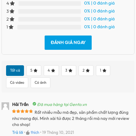
0%
| 0 đánh giá
4
0%
| 0 đánh giá
3
0%
| 0 đánh giá
2
0%
| 0 đánh giá
1
ĐÁNH GIÁ NGAY
Tất cả
5
4
3
2
1
Có video
Có ảnh
Hải Trần
Đã mua hàng tại Gento.vn
Rất nhiều mẫu mã đẹp, sản phẩm chất lượng đúng
như mong đợi. Mình xài túi được 2 tháng rồi mà nay mới review
cho shop!
Trả lời
•
thích
•
19 Tháng 10, 2021