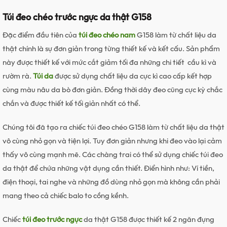
xách nam đeo chéo, túi xách nam đẹp, túi xách nam du lịch, túi
Túi đeo chéo trước ngực da thật G158
xách nam hàng hiệu, túi xách nam thời trang, túi xách tay du
lịch, túi xách tay nam, túi xách nam thời trang, túi đeo chéo,
Đặc điểm đầu tiên của
túi đeo chéo nam
G158 làm từ chất liệu da
túi đeo chéo nam, tuixachda, tuixachnam, túi đeo chéo cho
thật chính là sự đơn giản trong từng thiết kế và kết cấu. Sản phẩm
nam, túi đeo chéo của nam, túi đeo chéo lưng nam, túi đeo
này được thiết kế với mức cắt giảm tối đa những chi tiết cầu kì và
chéo nam, túi đeo cho nam, túi đeo chéo nam nhỏ gọn, túi đeo
rườm rà.
Túi da
được sử dụng chất liệu da cực kì cao cấp kết hợp
chéo nhỏ, túi đeo chéo mini nam, túi đeo chéo nam mini, túi đeo
cùng màu nâu da bò đơn giản. Đồng thời dây đeo cũng cực kỳ chắc
chéo đẹp, túi đeo chéo nam đẹp, túi đeo đẹp, túi đeo chéo nam
chắn và được thiết kế tối giản nhất có thể.
chính hãng, túi đeo chéo hàng hiệu, túi đeo chéo nam hàng
Chúng tôi đã tạo ra chiếc túi đeo chéo G158 làm từ chất liệu da thật
hiệu, túi đeo chéo nam cao cấp, túi đeo chéo da, túi đeo chéo
vô cùng nhỏ gọn và tiện lợi. Tuy đơn giản nhưng khi đeo vào lại cảm
da nam, túi đeo chéo nam da, túi đeo chéo da bò, túi đeo chéo
thấy vô cùng mạnh mẽ. Các chàng trai có thể sử dụng chiếc túi đeo
nam da bò
da thật để chứa những vật dụng cần thiết. Điển hình như: Ví tiền,
điện thoại, tai nghe và những đồ dùng nhỏ gọn mà không cần phải
mang theo cả chiếc balo to cồng kềnh.
Chiếc
túi đeo trước ngực
da thật G158 được thiết kế 2 ngăn đựng