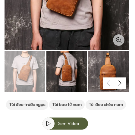
Túi đeo trước ngực
Túi bao tử nam
Túi đeo chéo nam
Xem Video