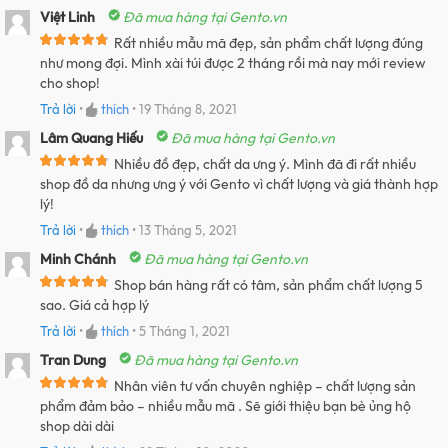
Việt Linh
Đã mua hàng tại Gento.vn
Rất nhiều mẫu mã đẹp, sản phẩm chất lượng đúng
như mong đợi. Mình xài túi được 2 tháng rồi mà nay mới review
cho shop!
Trả lời
•
thích
•
19 Tháng 8, 2021
Lâm Quang Hiếu
Đã mua hàng tại Gento.vn
Nhiều đồ đẹp, chất da ưng ý. Mình đã đi rất nhiều
shop đồ da nhưng ưng ý với Gento vì chất lượng và giá thành hợp
lý!
Trả lời
•
thích
•
13 Tháng 5, 2021
Minh Chánh
Đã mua hàng tại Gento.vn
Shop bán hàng rất có tâm, sản phẩm chất lượng 5
sao. Giá cả hợp lý
Trả lời
•
thích
•
5 Tháng 1, 2021
Tran Dung
Đã mua hàng tại Gento.vn
Nhân viên tư vấn chuyên nghiệp – chất lượng sản
phẩm đảm bảo – nhiều mẫu mã . Sẽ giới thiệu bạn bè ủng hộ
shop dài dài