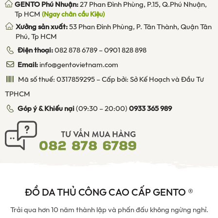
GENTO Phú Nhuận:
27 Phan Đình Phùng, P.15, Q.Phú Nhuận,
Tp HCM
(Ngay chân cầu Kiệu)
Xưởng sản xuất:
53 Phan Đình Phùng, P. Tân Thành, Quận Tân
Phú, Tp HCM
Điện thoại:
082 878 6789
–
0901 828 898
Email:
info@gentovietnam.com
Mã số thuế: 0317859295 – Cấp bởi: Sở Kế Hoạch và Đầu Tư
TPHCM
Góp ý & Khiếu nại
(09:30 – 20:00)
0933 365 989
ĐỒ DA THỦ CÔNG CAO CẤP GENTO ®
Trải qua hơn 10 năm thành lập và phấn đấu không ngừng nghỉ.