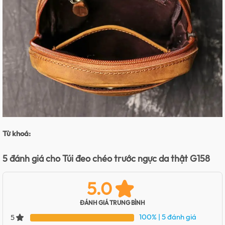
Từ khoá:
5 đánh giá cho
Túi đeo chéo trước ngực da thật G158
5.0
ĐÁNH GIÁ TRUNG BÌNH
100%
| 5 đánh giá
5