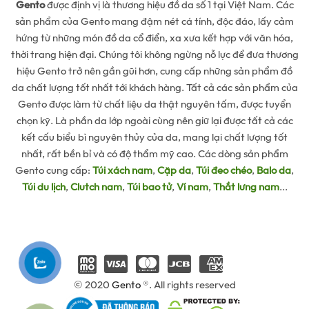
Gento
được định vị là thương hiệu đồ da số 1 tại Việt Nam. Các
sản phẩm của Gento mang đậm nét cá tính, độc đáo, lấy cảm
hứng từ những món đồ da cổ điển, xa xưa kết hợp với văn hóa,
thời trang hiện đại. Chúng tôi không ngừng nỗ lực để đưa thương
hiệu Gento trở nên gần gũi hơn, cung cấp những sản phẩm đồ
da chất lượng tốt nhất tới khách hàng. Tất cả các sản phẩm của
Gento được làm từ chất liệu da thật nguyên tấm, được tuyển
chọn kỹ. Là phần da lớp ngoài cùng nên giữ lại được tất cả các
kết cấu biểu bì nguyên thủy của da, mang lại chất lượng tốt
nhất, rất bền bỉ và có độ thẩm mỹ cao. Các dòng sản phẩm
Gento cung cấp:
Túi xách nam
,
Cặp da
,
Túi đeo chéo
,
Balo da
,
Túi du lịch
,
Clutch nam
,
Túi bao tử
,
Ví nam
,
Thắt lưng nam
...
© 2020
Gento
®. All rights reserved