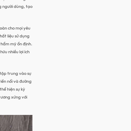
vai nam, tui dung ipad cam tay, tui dung ipad mini, tui
g người dùng, tạo
ade bang da, tui ipad da that, tui khoac cheo nam,
 nam, tui nam deo cheo, tui nam dep, tui nam hang
h bao tu, tui xach cao cap, tui xach cheo nam, tui xach
toàn cho mọi yêu
tui xach cong so nam, tui xach da, tui xach da bo, tui
hất liệu sử dụng
o cap, tui xach da that, tui xach da that cao cap,
 thẩm mỹ ổn định.
 xach deo cheo mini, tui xach deo cheo nam, tui xach
ữu nhiều lợi ích
handmade bang da, tui xach hang hieu cao cap, tui
aptop nam, tui xach laptop hang hieu, tui xach nam,
 tập trung vào sự
nam cong so,tui xach nam cong so hang hieu, tui xach
viền nổi và đường
 tui xach nam du lich, tui xach nam hang hieu, tui
thể hiện sự kỳ
y du lich, tui xach tay nam, tui xach nam thoi trang,
 tương xứng với
 tuixachda, tuixachnam, tui deo cheo cho nam, tui deo
 nam, tui deo cheo nam, tui deo cho nam, tui deo
ho, tui deo cheo mini nam, tui deo cheo nam mini, tui
dep, tui deo dep, tui deo cheo nam chinh hang, tui
o nam hang hieu, tui deo cheo nam cao cap, tui deo