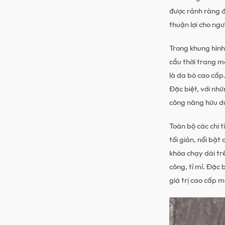
được rảnh ràng đ
thuận lợi cho ng
Trong khung hình
cầu thời trang 
là da bò cao cấp
Đặc biệt, với nhữ
công năng hữu d
Toàn bộ các chi t
tối giản, nổi bật
khóa chạy dài trê
công, tỉ mỉ. Đặc 
giá trị cao cấp