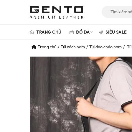
Tìm
kiếm
cho:
TRANG CHỦ
ĐỒ DA
SIÊU SALE
Trang chủ
Túi xách nam
Túi đeo chéo nam
Túi