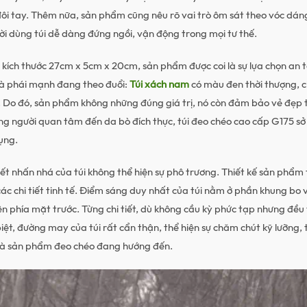
sling bag, tui deo nguc, tui deo 
ôi tay. Thêm nữa, sản phẩm cũng nêu rõ vai trò ôm sát theo vóc dán
dung laptop cao cap, tui handm
ười dùng túi dễ dàng đứng ngồi, vận động trong mọi tư thế.
tui mang cheo, tui nam, tui cho
hieu, tui quai cheo nam, tui xac
 kích thước 27cm x 5cm x 20cm, sản phẩm được coi là sự lựa chọn an 
cho nam, tui xach cho nam gioi, 
mà phái mạnh đang theo đuổi:
Túi xách nam
có màu đen thời thượng, c
xach da nam, tui xach da nam ca
. Do đó, sản phẩm không những đúng giá trị, nó còn đảm bảo vẻ đẹp
tui xach deo cheo hang hieu, tui
ng người quan tâm đến da bò đích thực, túi đeo chéo cao cấp G175 sở h
dung laptop bang da, tui xach 
ụng.
xach laptop cho nam, tui xach l
iết nhấn nhá của túi không thể hiện sự phô trương. Thiết kế sản phẩm
tui xach nam cao cap, tui xach 
 các chi tiết tinh tế. Điểm sáng duy nhất của túi nằm ở phần khung bo 
nam deo cheo, tui xach nam dep,
n phía mặt trước. Từng chi tiết, dù không cầu kỳ phức tạp nhưng đều 
xach nam thoi trang, tui xach ta
biệt, đường may của túi rất cẩn thận, thể hiện sự chăm chút kỹ lưỡng,
tui deo cheo, tui deo cheo nam,
 mà sản phẩm đeo chéo đang hướng đến.
cheo cua nam, tui deo cheo lung
cheo nam nho gon, tui deo cheo n
deo cheo dep, tui deo cheo nam 
deo cheo hang hieu, tui deo che