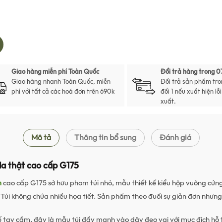
nam đeo chéo, túi xách nam đẹp,
xách nam thời trang, túi xách ta
túi đeo chéo, túi đeo chéo nam,
chéo của nam, túi đeo chéo lưng
chéo nam nhỏ gọn, túi đeo chéo n
đeo chéo đẹp, túi đeo chéo nam 
Giao hàng miễn phí Toàn Quốc
Đổi trả hàng trong 0
đeo chéo hàng hiệu, túi đeo ché
Giao hàng nhanh Toàn Quốc, miễn
Đổi trả sản phẩm tro
phí với tất cả các hoá đơn trên 690k
đổi 1 nếu xuất hiện lỗ
chéo da, túi đeo chéo da nam, t
xuất.
nam da bò, tui bao tu, tui bao tu
nam hang hieu, tui bao tu hang h
tui cheo nam, tui cheo nam dep, 
Mô tả
Thông tin bổ sung
Đánh giá
da bo, tui da cam tay nam, tui d
da deo cheo nam hang hieu, tui
da thật cao cấp G175
tui da laptop, tui da nam, tui d
m
cao cấp G175 sở hữu phom túi nhỏ, mẫu thiết kế kiểu hộp vuông cứng
that nam, tui da that handmade,
 Túi không chứa nhiều họa tiết. Sản phẩm theo đuổi sự giản đơn nhưng
bao tu, tui deo bao tu nam, tui 
nam, tui deo ipad mini, tui deo
kế tay cầm, đây là mẫu túi đẩy mạnh vào dây đeo vai với mục đích hỗ 