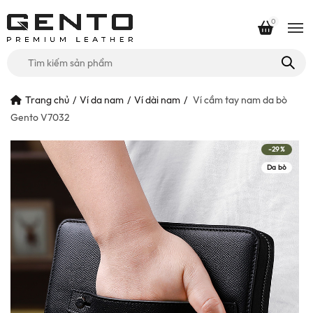
0
Tìm
kiếm
cho:
Trang chủ
Ví da nam
Ví dài nam
Ví cầm tay nam da bò
Gento V7032
-29%
Da bò