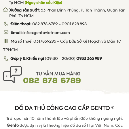
Tp HCM
(Ngay chân cầu Kiệu)
Xưởng sản xuất:
53 Phan Đình Phùng, P. Tân Thành, Quận Tân
Phú, Tp HCM
Điện thoại:
082 878 6789
–
0901 828 898
Email:
info@gentovietnam.com
Mã số thuế: 0317859295 – Cấp bởi: Sở Kế Hoạch và Đầu Tư
TPHCM
Góp ý & Khiếu nại
(09:30 – 20:00)
0933 365 989
ĐỒ DA THỦ CÔNG CAO CẤP GENTO ®
Trải qua hơn 10 năm thành lập và phấn đấu không ngừng nghỉ.
Gento
được định vị là thương hiệu đồ da số 1 tại Việt Nam. Các