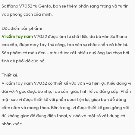
Saffiano V7032 từ Gento, bạn sẽ thêm phần sang trọng và tự tin
vào phong cách của mình.
Đặc điểm sản phẩm:
Ví cầm tay nam
V7032 được làm từ chất liệu da bò vân Saffiano
cao cấp, được may tay thủ công, tạo nên sự chắc chắn và bền bỉ.
Sản phẩm có màu đen – màu được rất nhiều quý ông lựa chọn bởi
tính dễ phối đồ của nó.
Thiết kế:
Ví cầm tay nam V7032 có thiết kế vừa vặn và tiện lợi. Kiểu dáng ví
dài với 4 góc được bo nhẹ, tạo cảm giác tinh tế và đẳng cấp. Phần
mặt sau ví được thiết kế với phần quai tiện lợi, giúp bạn dễ dàng
cầm nắm và mang theo. Bên trong, ví được thiết kế gọn gàng với
đủ không gian để đựng điện thoại, ví nhỏ và một số vật dụng cá
nhân khác.