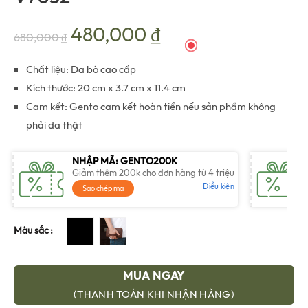
Giá
Giá
480,000
₫
680,000
₫
gốc
hiện
Chất liệu: Da bò cao cấp
Kích thước: 20 cm x 3.7 cm x 11.4 cm
là:
tại
Cam kết: Gento cam kết hoàn tiền nếu sản phẩm không
phải da thật
680,000 ₫.
là:
NHẬP MÃ: GENTO200K
480,000 ₫.
Giảm thêm 200k cho đơn hàng từ 4 triệu
Điều kiện
Sao chép mã
Màu sắc
MUA NGAY
(THANH TOÁN KHI NHẬN HÀNG)