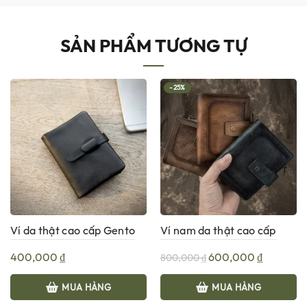
SẢN PHẨM TƯƠNG TỰ
-25%
Ví da thật cao cấp Gento
Ví nam da thật cao cấp
V602
G140
Giá
Giá
400,000
₫
600,000
₫
800,000
₫
gốc
hiện
MUA HÀNG
MUA HÀNG
là:
tại