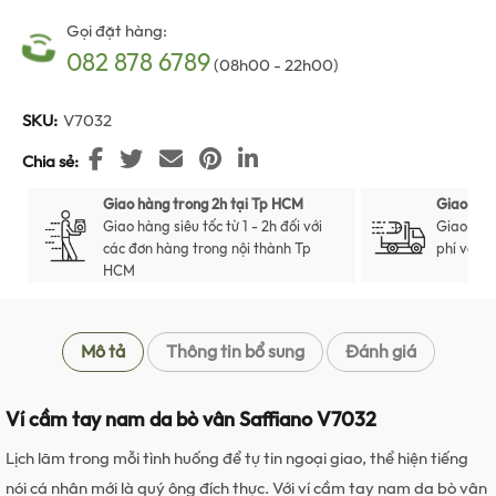
Gọi đặt hàng:
082 878 6789
(08h00 - 22h00)
SKU:
V7032
Chia sẻ
Giao hàng trong 2h tại Tp HCM
Giao hàn
Giao hàng siêu tốc từ 1 - 2h đối với
Giao hàn
các đơn hàng trong nội thành Tp
phí với t
HCM
Mô tả
Thông tin bổ sung
Đánh giá
Ví cầm tay nam da bò vân Saffiano V7032
Lịch lãm trong mỗi tình huống để tự tin ngoại giao, thể hiện tiếng
nói cá nhân mới là quý ông đích thực. Với ví cầm tay nam da bò vân