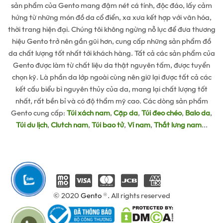
sản phẩm của Gento mang đậm nét cá tính, độc đáo, lấy cảm
hứng từ những món đồ da cổ điển, xa xưa kết hợp với văn hóa,
thời trang hiện đại. Chúng tôi không ngừng nỗ lực để đưa thương
hiệu Gento trở nên gần gũi hơn, cung cấp những sản phẩm đồ
da chất lượng tốt nhất tới khách hàng. Tất cả các sản phẩm của
Gento được làm từ chất liệu da thật nguyên tấm, được tuyển
chọn kỹ. Là phần da lớp ngoài cùng nên giữ lại được tất cả các
kết cấu biểu bì nguyên thủy của da, mang lại chất lượng tốt
nhất, rất bền bỉ và có độ thẩm mỹ cao. Các dòng sản phẩm
Gento cung cấp:
Túi xách nam
,
Cặp da
,
Túi đeo chéo
,
Balo da
,
Túi du lịch
,
Clutch nam
,
Túi bao tử
,
Ví nam
,
Thắt lưng nam
...
© 2020
Gento
®. All rights reserved