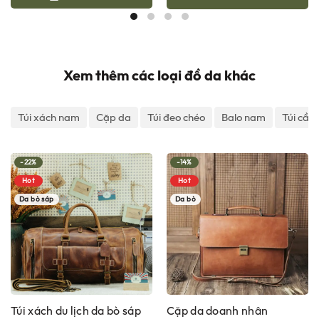
là:
tại
1,500,000 ₫.
là:
1,000,000 ₫.
Xem thêm các loại đồ da khác
Túi xách nam
Cặp da
Túi đeo chéo
Balo nam
Túi cầm
-22%
-14%
Hot
Hot
Da bò sáp
Da bò
Túi xách du lịch da bò sáp
Cặp da doanh nhân