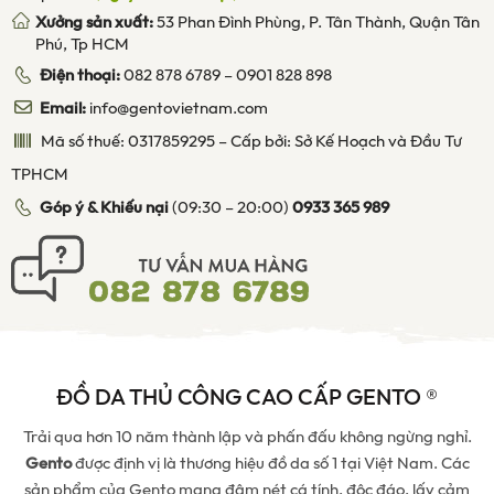
Xưởng sản xuất:
53 Phan Đình Phùng, P. Tân Thành, Quận Tân
Phú, Tp HCM
Điện thoại:
082 878 6789
–
0901 828 898
Email:
info@gentovietnam.com
Mã số thuế: 0317859295 – Cấp bởi: Sở Kế Hoạch và Đầu Tư
TPHCM
Góp ý & Khiếu nại
(09:30 – 20:00)
0933 365 989
ĐỒ DA THỦ CÔNG CAO CẤP GENTO ®
Trải qua hơn 10 năm thành lập và phấn đấu không ngừng nghỉ.
Gento
được định vị là thương hiệu đồ da số 1 tại Việt Nam. Các
sản phẩm của Gento mang đậm nét cá tính, độc đáo, lấy cảm