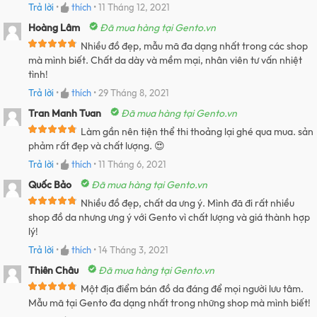
Trả lời
•
thích
•
11 Tháng 12, 2021
Hoàng Lâm
Đã mua hàng tại Gento.vn
Nhiều đồ đẹp, mẫu mã đa dạng nhất trong các shop
mà mình biết. Chất da dày và mềm mại, nhân viên tư vấn nhiệt
tình!
Trả lời
•
thích
•
29 Tháng 8, 2021
Tran Manh Tuan
Đã mua hàng tại Gento.vn
Làm gần nên tiện thể thi thoảng lại ghé qua mua. sản
phảm rất đẹp và chất lượng. 😍
Trả lời
•
thích
•
11 Tháng 6, 2021
Quốc Bảo
Đã mua hàng tại Gento.vn
Nhiều đồ đẹp, chất da ưng ý. Mình đã đi rất nhiều
shop đồ da nhưng ưng ý với Gento vì chất lượng và giá thành hợp
lý!
Trả lời
•
thích
•
14 Tháng 3, 2021
Thiên Châu
Đã mua hàng tại Gento.vn
Một địa điểm bán đồ da đáng để mọi người lưu tâm.
Mẫu mã tại Gento đa dạng nhất trong những shop mà mình biết!