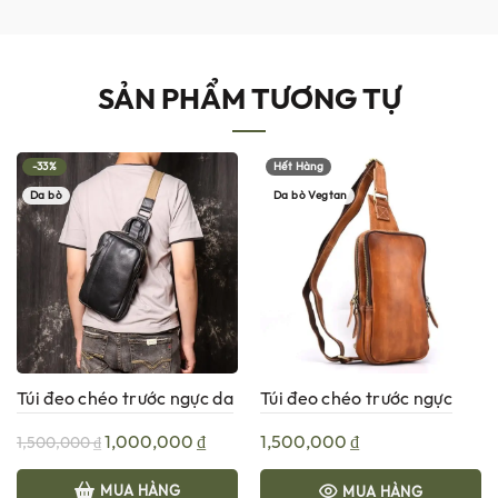
SẢN PHẨM TƯƠNG TỰ
-33%
Hết Hàng
Da bò
Da bò Vegtan
Túi đeo chéo trước ngực da
Túi đeo chéo trước ngực
bò G162
sling bag G152
Giá
Giá
1,000,000
₫
1,500,000
₫
1,500,000
₫
gốc
hiện
MUA HÀNG
MUA HÀNG