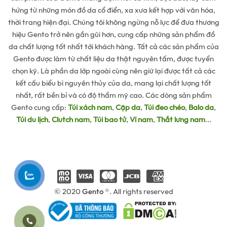
hứng từ những món đồ da cổ điển, xa xưa kết hợp với văn hóa,
thời trang hiện đại. Chúng tôi không ngừng nỗ lực để đưa thương
hiệu Gento trở nên gần gũi hơn, cung cấp những sản phẩm đồ
da chất lượng tốt nhất tới khách hàng. Tất cả các sản phẩm của
Gento được làm từ chất liệu da thật nguyên tấm, được tuyển
chọn kỹ. Là phần da lớp ngoài cùng nên giữ lại được tất cả các
kết cấu biểu bì nguyên thủy của da, mang lại chất lượng tốt
nhất, rất bền bỉ và có độ thẩm mỹ cao. Các dòng sản phẩm
Gento cung cấp:
Túi xách nam
,
Cặp da
,
Túi đeo chéo
,
Balo da
,
Túi du lịch
,
Clutch nam
,
Túi bao tử
,
Ví nam
,
Thắt lưng nam
...
© 2020
Gento
®. All rights reserved