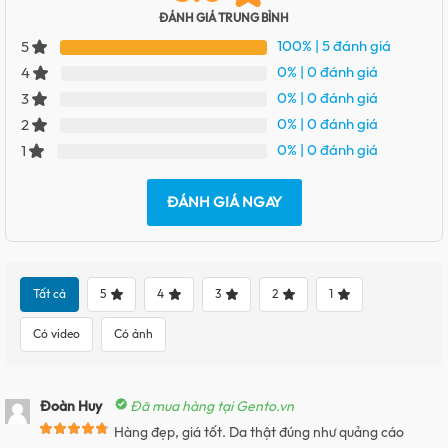
ĐÁNH GIÁ TRUNG BÌNH
100%
| 5 đánh giá
5
0%
| 0 đánh giá
4
0%
| 0 đánh giá
3
0%
| 0 đánh giá
2
0%
| 0 đánh giá
1
ĐÁNH GIÁ NGAY
Tất cả
5
4
3
2
1
Có video
Có ảnh
Đoàn Huy
Đã mua hàng tại Gento.vn
Hàng đẹp, giá tốt. Da thật đúng như quảng cáo