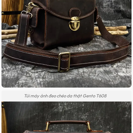
Túi máy ảnh đeo chéo da thật Gento T608