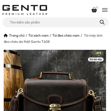
0
Tìm
kiếm
cho:
Trang chủ
Túi xách nam
Túi đeo chéo nam
Túi máy ảnh
đeo chéo da thật Gento T608
-26%
Da bò sáp