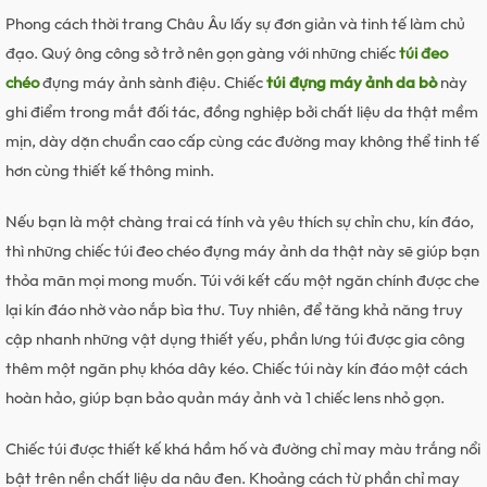
xách nam đeo chéo, túi xách nam đẹp, túi xách nam du lịch, túi
Phong cách thời trang Châu Âu lấy sự đơn giản và tinh tế làm chủ
xách nam hàng hiệu, túi xách nam thời trang, túi xách tay du
đạo. Quý ông công sở trở nên gọn gàng với những chiếc
túi đeo
lịch, túi xách tay nam, túi xách nam thời trang, túi đeo chéo,
chéo
đựng máy ảnh sành điệu. Chiếc
túi đựng máy ảnh da bò
này
túi đeo chéo nam, tuixachda, tuixachnam, túi đeo chéo cho
ghi điểm trong mắt đối tác, đồng nghiệp bởi chất liệu da thật mềm
nam, túi đeo chéo của nam, túi đeo chéo lưng nam, túi đeo
mịn, dày dặn chuẩn cao cấp cùng các đường may không thể tinh tế
chéo nam, túi đeo cho nam, túi đeo chéo nam nhỏ gọn, túi đeo
hơn cùng thiết kế thông minh.
chéo nhỏ, túi đeo chéo mini nam, túi đeo chéo nam mini, túi đeo
chéo đẹp, túi đeo chéo nam đẹp, túi đeo đẹp, túi đeo chéo nam
Nếu bạn là một chàng trai cá tính và yêu thích sự chỉn chu, kín đáo,
chính hãng, túi đeo chéo hàng hiệu, túi đeo chéo nam hàng
thì những chiếc túi đeo chéo đựng máy ảnh da thật này sẽ giúp bạn
hiệu, túi đeo chéo nam cao cấp, túi đeo chéo da, túi đeo chéo
thỏa mãn mọi mong muốn. Túi với kết cấu một ngăn chính được che
da nam, túi đeo chéo nam da, túi đeo chéo da bò, túi đeo chéo
lại kín đáo nhờ vào nắp bìa thư. Tuy nhiên, để tăng khả năng truy
nam da bò, tui bao tu, tui bao tu da, tui bao tu deo cheo, tui
cập nhanh những vật dụng thiết yếu, phần lưng túi được gia công
bao tu nam, tui bao tu nam hang hieu, tui bao tu hang hieu, tui
thêm một ngăn phụ khóa dây kéo. Chiếc túi này kín đáo một cách
cam tay, tui cam tay nam, tui cap, tui cheo, tui cheo nam, tui
hoàn hảo, giúp bạn bảo quản máy ảnh và 1 chiếc lens nhỏ gọn.
cheo nam dep, tui cheo nam hang hieu, tui cong so nam, tui
Chiếc túi được thiết kế khá hầm hố và đường chỉ may màu trắng nổi
da, tui da bo, tui da cam tay nam, tui da cong so, tui da deo
bật trên nền chất liệu da nâu đen. Khoảng cách từ phần chỉ may
cheo, tui da deo cheo nam, tui da deo cheo nam hang hieu, tui