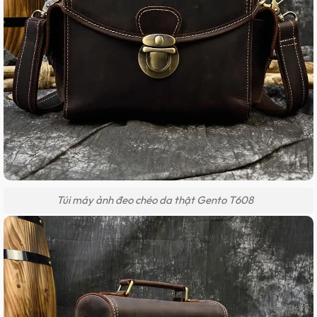
Túi máy ảnh đeo chéo da thật Gento T608