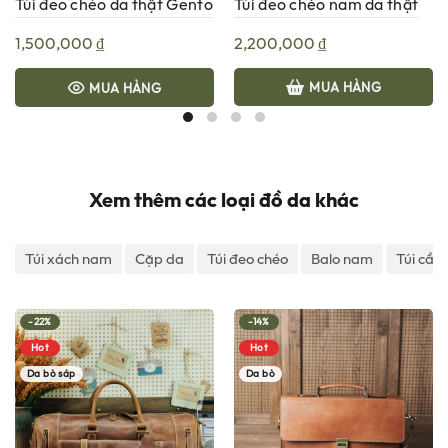
Túi đeo chéo da thật Gento
Túi đeo chéo nam da thật
H1006
Gento G950
1,500,000
₫
2,200,000
₫
MUA HÀNG
MUA HÀNG
Xem thêm các loại đồ da khác
Túi xách nam
Cặp da
Túi đeo chéo
Balo nam
Túi cầm
-22%
-14%
Hot
Hot
Da bò sáp
Da bò