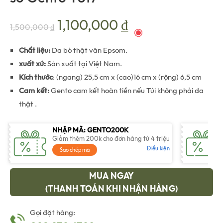
Giá
Giá
1,100,000
₫
1,500,000
₫
gốc
hiện
Chất liệu:
Da bò thật vân Epsom.
xuất xứ:
Sản xuất tại Việt Nam.
là:
tại
Kích thước
: (ngang) 25,5 cm x (cao)16 cm x (rộng) 6,5 cm
Cam kết:
Gento cam kết hoàn tiền nếu Túi không phải da
1,500,000 ₫.
là:
thật .
1,100,000 ₫.
NHẬP MÃ: GENTO200K
Giảm thêm 200k cho đơn hàng từ 4 triệu
Điều kiện
Sao chép mã
MUA NGAY
(THANH TOÁN KHI NHẬN HÀNG)
Gọi đặt hàng: