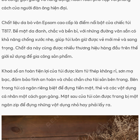
cách của người đàn ông hiện đại.
Chất liệu da bò vân Epsom cao cấp là điểm nổi bật của chiếc túi
T817. Bề mặt da đanh, chắc và bền bỉ, với những đường vân sần có
khả năng chống xước nhẹ, giúp túi luôn giữ được vẻ mới mẻ và sang
trọng. Chất da này cũng được nhiều thương hiệu hàng đầu trên thế
giới sử dụng để gia công sản phẩm.
Khoá số an toàn tiện lợi của túi được làm từ thép không rỉ, sơn mạ
bạc, đảm bảo tính an toàn và chắc chắn cho tài sản bên trong. Bên
trong túi có ngăn riêng biệt để đựng tiền mặt, thẻ và các vật dụng
cá nhân một cách gọn gàng. Mặt sau của túi còn được trang bị một
ngăn zip để đựng những vật dụng nhỏ hay phải lấy ra.