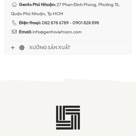
Gento Phú Nhuận:
27 Phan Đình Phùng, Phường 15,
Quận Phú Nhuận, Tp HCM
Điện thoại:
082 878 6789
-
0901 828 898
Email:
info@gentovietnam.com
XƯỞNG SẢN XUẤT