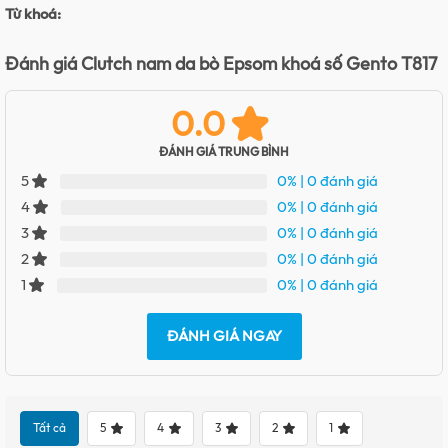
Từ khoá:
Đánh giá Clutch nam da bò Epsom khoá số Gento T817
0.0
ĐÁNH GIÁ TRUNG BÌNH
0%
| 0 đánh giá
5
0%
| 0 đánh giá
4
0%
| 0 đánh giá
3
0%
| 0 đánh giá
2
0%
| 0 đánh giá
1
ĐÁNH GIÁ NGAY
Tất cả
5
4
3
2
1