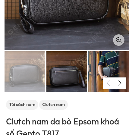
Túi xách nam
Clutch nam
Clutch nam da bò Epsom khoá
số Gento T817