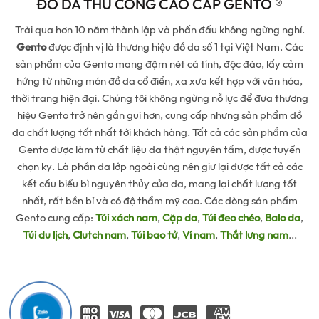
ĐỒ DA THỦ CÔNG CAO CẤP GENTO ®
Trải qua hơn 10 năm thành lập và phấn đấu không ngừng nghỉ.
Gento
được định vị là thương hiệu đồ da số 1 tại Việt Nam. Các
sản phẩm của Gento mang đậm nét cá tính, độc đáo, lấy cảm
hứng từ những món đồ da cổ điển, xa xưa kết hợp với văn hóa,
thời trang hiện đại. Chúng tôi không ngừng nỗ lực để đưa thương
hiệu Gento trở nên gần gũi hơn, cung cấp những sản phẩm đồ
da chất lượng tốt nhất tới khách hàng. Tất cả các sản phẩm của
Gento được làm từ chất liệu da thật nguyên tấm, được tuyển
chọn kỹ. Là phần da lớp ngoài cùng nên giữ lại được tất cả các
kết cấu biểu bì nguyên thủy của da, mang lại chất lượng tốt
nhất, rất bền bỉ và có độ thẩm mỹ cao. Các dòng sản phẩm
Gento cung cấp:
Túi xách nam
,
Cặp da
,
Túi đeo chéo
,
Balo da
,
Túi du lịch
,
Clutch nam
,
Túi bao tử
,
Ví nam
,
Thắt lưng nam
...