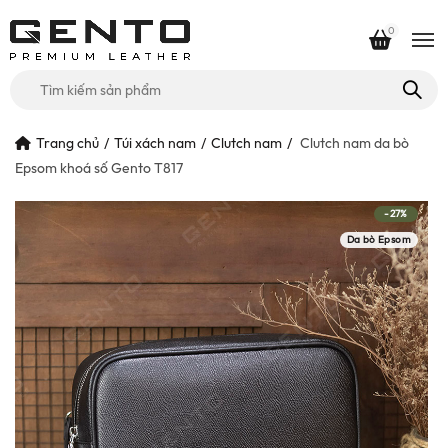
0
Tìm
kiếm
cho:
Trang chủ
Túi xách nam
Clutch nam
Clutch nam da bò
Epsom khoá số Gento T817
-27%
Da bò Epsom