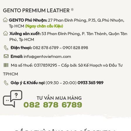
GENTO PREMIUM LEATHER ®
GENTO Phú Nhuận:
27 Phan Đình Phùng, P.15, Q.Phú Nhuận,
Tp HCM
(Ngay chân cầu Kiệu)
Xưởng sản xuất:
53 Phan Đình Phùng, P. Tân Thành, Quận Tân
Phú, Tp HCM
Điện thoại:
082 878 6789
–
0901 828 898
Email:
info@gentovietnam.com
Mã số thuế: 0317859295 – Cấp bởi: Sở Kế Hoạch và Đầu Tư
TPHCM
Góp ý & Khiếu nại
(09:30 – 20:00)
0933 365 989