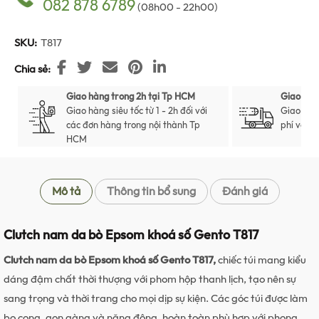
082 878 6789
(08h00 - 22h00)
SKU:
T817
Chia sẻ
Giao hàng trong 2h tại Tp HCM
Giao hàn
Giao hàng siêu tốc từ 1 - 2h đối với
Giao hàn
các đơn hàng trong nội thành Tp
phí với t
HCM
Mô tả
Thông tin bổ sung
Đánh giá
Clutch nam da bò Epsom khoá số Gento T817
Clutch nam da bò Epsom khoá số Gento T817,
chiếc túi mang kiểu
dáng đậm chất thời thượng với phom hộp thanh lịch, tạo nên sự
sang trọng và thời trang cho mọi dịp sự kiện. Các góc túi được làm
bo cong, gọn gàng và năng động, hoàn toàn phù hợp với phong