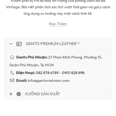
Khám phá sự trở lại đầy ấn tượng của phong cách đồ da
Vintage. Bài viết phân tích sức hút vượt thời gian và gợi ý cách
ứng dụng xu hướng này một cách tinh tế.
Đọc Thêm
GENTO PREMIUM LEATHER ®
Gento Phú Nhuận:
27 Phan Đình Phùng, Phường 15,
Quận Phú Nhuận, Tp HCM
Điện thoại:
082 878 6789
-
0901 828 898
Email:
info@gentovietnam.com
XƯỞNG SẢN XUẤT