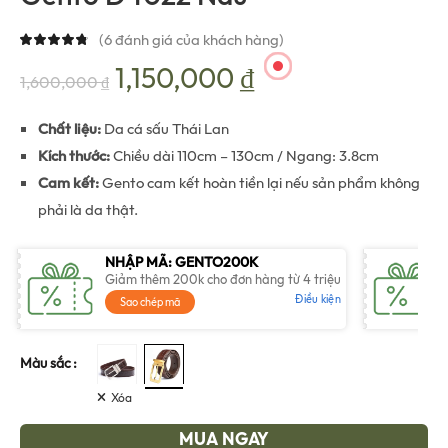
(
6
đánh giá của khách hàng)
Giá
Giá
1,150,000
₫
1,600,000
₫
gốc
hiện
Chất liệu:
Da cá sấu Thái Lan
Kích thước:
Chiều dài 110cm – 130cm / Ngang: 3.8cm
là:
tại
Cam kết:
Gento cam kết hoàn tiền lại nếu sản phẩm không
phải là da thật.
1,600,000 ₫.
là:
NHẬP MÃ: GENTO200K
1,150,000 ₫.
Giảm thêm 200k cho đơn hàng từ 4 triệu
Điều kiện
Sao chép mã
Màu sắc
Xóa
MUA NGAY