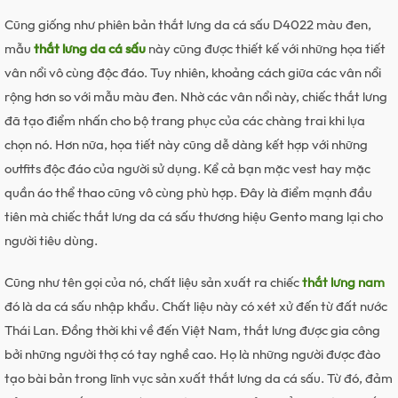
Cũng giống như phiên bản thắt lưng da cá sấu D4022 màu đen,
mẫu
thắt lưng da cá sấu
này cũng được thiết kế với những họa tiết
vân nổi vô cùng độc đáo. Tuy nhiên, khoảng cách giữa các vân nổi
rộng hơn so với mẫu màu đen. Nhờ các vân nổi này, chiếc thắt lưng
đã tạo điểm nhấn cho bộ trang phục của các chàng trai khi lựa
chọn nó. Hơn nữa, họa tiết này cũng dễ dàng kết hợp với những
outfits độc đáo của người sử dụng. Kể cả bạn mặc vest hay mặc
quần áo thể thao cũng vô cùng phù hợp. Đây là điểm mạnh đầu
tiên mà chiếc thắt lưng da cá sấu thương hiệu Gento mang lại cho
người tiêu dùng.
Cũng như tên gọi của nó, chất liệu sản xuất ra chiếc
thắt lưng nam
đó là da cá sấu nhập khẩu. Chất liệu này có xét xử đến từ đất nước
Thái Lan. Đồng thời khi về đến Việt Nam, thắt lưng được gia công
bởi những người thợ có tay nghề cao. Họ là những người được đào
tạo bài bản trong lĩnh vực sản xuất thắt lưng da cá sấu. Từ đó, đảm