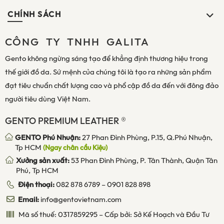
CHÍNH SÁCH
CÔNG TY TNHH GALITA
Gento không ngừng sáng tạo để khẳng định thương hiệu trong
thế giới đồ da. Sứ mệnh của chúng tôi là tạo ra những sản phẩm
đạt tiêu chuẩn chất lượng cao và phổ cập đồ da đến với đông đảo
người tiêu dùng Việt Nam.
GENTO PREMIUM LEATHER ®
GENTO Phú Nhuận:
27 Phan Đình Phùng, P.15, Q.Phú Nhuận,
Tp HCM
(Ngay chân cầu Kiệu)
Xưởng sản xuất:
53 Phan Đình Phùng, P. Tân Thành, Quận Tân
Phú, Tp HCM
Điện thoại:
082 878 6789
–
0901 828 898
Email:
info@gentovietnam.com
Mã số thuế: 0317859295 – Cấp bởi: Sở Kế Hoạch và Đầu Tư