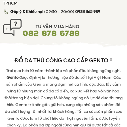
TPHCM
Góp ý & Khiếu nại
(09:30 – 20:00)
0933 365 989
ĐỒ DA THỦ CÔNG CAO CẤP GENTO ®
Trải qua hơn 10 năm thành lập và phấn đấu không ngừng nghỉ.
Gento
được định vị là thương hiệu đồ da số 1 tại Việt Nam. Các
sản phẩm của Gento mang đậm nét cá tính, độc đáo, lấy cảm
hứng từ những món đồ da cổ điển, xa xưa kết hợp với văn hóa,
thời trang hiện đại. Chúng tôi không ngừng nỗ lực để đưa thương
hiệu Gento trở nên gần gũi hơn, cung cấp những sản phẩm đồ
da chất lượng tốt nhất tới khách hàng. Tất cả các sản phẩm của
Gento được làm từ chất liệu da thật nguyên tấm, được tuyển
chọn kỹ. Là phần da lớp ngoài cùng nên giữ lại được tất cả các