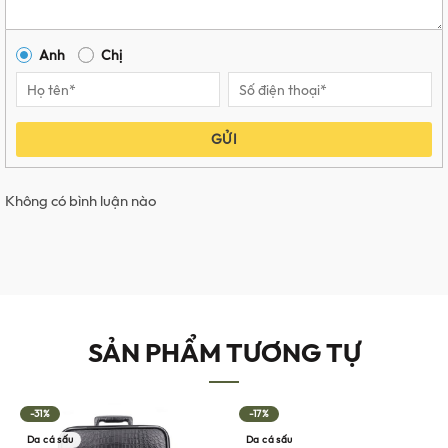
Anh
Chị
GỬI
Không có bình luận nào
SẢN PHẨM TƯƠNG TỰ
-31%
-17%
Da cá sấu
Da cá sấu