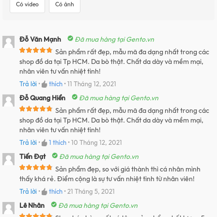
Có video
Có ảnh
Đỗ Văn Mạnh
Đã mua hàng tại Gento.vn
Sản phẩm rất đẹp, mẫu mã đa dạng nhất trong các
shop đồ da tại Tp HCM. Da bò thật. Chất da dày và mềm mại,
nhân viên tư vấn nhiệt tình!
Trả lời
•
thích
•
11 Tháng 12, 2021
Đỗ Quang Hiển
Đã mua hàng tại Gento.vn
Sản phẩm rất đẹp, mẫu mã đa dạng nhất trong các
shop đồ da tại Tp HCM. Da bò thật. Chất da dày và mềm mại,
nhân viên tư vấn nhiệt tình!
Trả lời
•
1
thích
•
10 Tháng 12, 2021
Tiến Đạt
Đã mua hàng tại Gento.vn
Sản phẩm đẹp, so với giá thành thì cá nhân mình
thấy khá rẻ. Điểm cộng là sự tư vấn nhiệt tình từ nhân viên!
Trả lời
•
thích
•
21 Tháng 5, 2021
Lê Nhân
Đã mua hàng tại Gento.vn