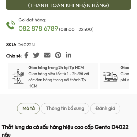
(THANH TOÁN KHI NHẬN HÀNG)
Gọi đặt hàng:
082 878 6789
(08h00 - 22h00)
SKU:
D4022N
Chia sẻ
Giao hàng trong 2h tại Tp HCM
Giao hàn
Giao hàng siêu tốc từ 1 - 2h đối với
Giao hàn
các đơn hàng trong nội thành Tp
phí với t
HCM
Mô tả
Thông tin bổ sung
Đánh giá
Thắt lưng da cá sấu hàng hiệu cao cấp Gento D4022
nâu