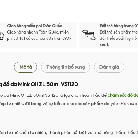
Giao hàng miễn phí Toàn Quốc
Đổi trả hàng trong 0
Giao hàng nhanh Toàn Quốc, miễn
Đổi trả sản phẩm tro
phí với tất cả các hoá đơn trên 690k
đổi 1 nếu xuất hiện lỗ
xuất.
Mô tả
Thông tin bổ sung
Đánh giá
 đồ da Mink Oil ZL 50ml VS1120
 da Mink Oil ZL 50ml VS1120 là lựa chọn hoàn hảo để
chăm sóc đồ d
đẹp tự nhiên, độ bóng và sự bền bỉ cho các sản phẩm da yêu thích của
m từ mỡ chồn tự nhiên, thành phần nổi bật với khả năng thẩm thấu 