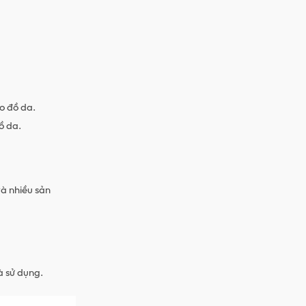
o đồ da.
ồ da.
và nhiều sản
à sử dụng.