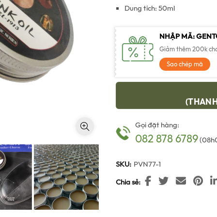
160,000 ₫
l
Dung tích: 50ml
9
NHẬP MÃ: GEN
Giảm thêm 200k cho 
Sao chép mã
(THANH
Gọi đặt hàng:
082 878 6789
(08h0
SKU:
PVN77-1
Chia sẻ