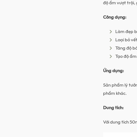
độ ẩm vượt trội,
Công dụng:
Làm đẹp b
Loại bỏ vế
Tăng độ bó
Tạo độ ẩm:
Ứng dụng:
Sản phẩm lý tưởng
phẩm khác.
Dung tích:
Với dung tích 50m