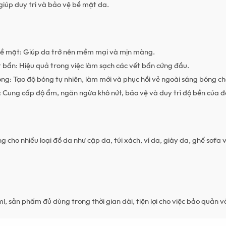
 giúp duy trì và bảo vệ bề mặt da.
ề mặt: Giúp da trở nên mềm mại và mịn màng.
t bẩn: Hiệu quả trong việc làm sạch các vết bẩn cứng đầu.
ng: Tạo độ bóng tự nhiên, làm mới và phục hồi vẻ ngoài sáng bóng ch
 Cung cấp độ ẩm, ngăn ngừa khô nứt, bảo vệ và duy trì độ bền của đ
 cho nhiều loại đồ da như cặp da, túi xách, ví da, giày da, ghế sofa 
l, sản phẩm đủ dùng trong thời gian dài, tiện lợi cho việc bảo quản v