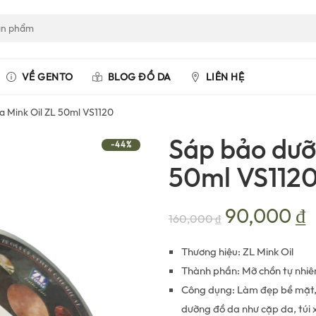
VỀ GENTO
BLOG ĐỒ DA
LIÊN HỆ
a Mink Oil ZL 50ml VS1120
Sáp bảo dưỡ
-44%
50ml VS112
Giá
G
90,000
₫
160,000
₫
gốc
h
Thương hiệu: ZL Mink Oil
Thành phần: Mỡ chồn tự nhiê
là:
t
Công dụng: Làm đẹp bề mặt, 
dưỡng đồ da như cặp da, túi 