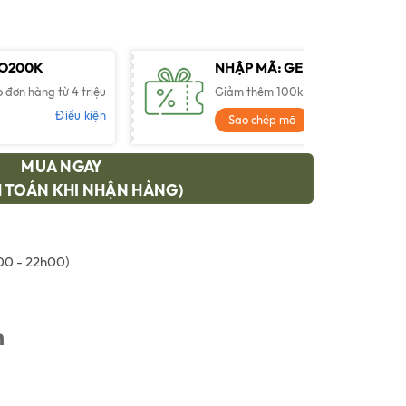
.
à:
0,000 ₫.
TO200K
NHẬP MÃ: GENTO100K
đơn hàng từ 4 triệu
Giảm thêm 100k cho đơn hàng từ 2.5
Điều kiện
Điề
Sao chép mã
MUA NGAY
 TOÁN KHI NHẬN HÀNG)
0 - 22h00)