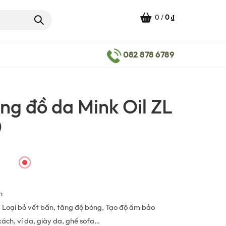
0
/
0
₫
082 878 6789
ng đồ da Mink Oil ZL
0
iá
iện
n
ại
Loại bỏ vết bẩn, tăng độ bóng, Tạo độ ẩm bảo
xách, ví da, giày da, ghế sofa…