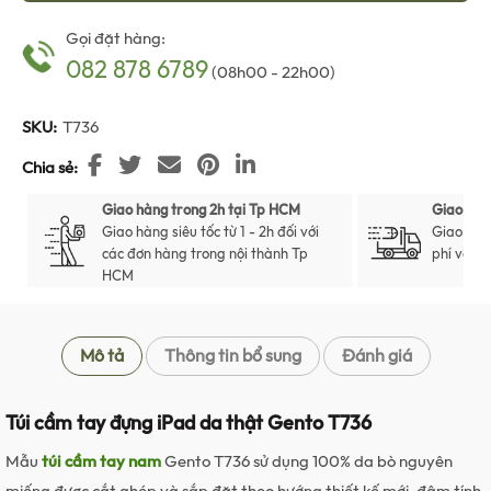
Gọi đặt hàng:
082 878 6789
(08h00 - 22h00)
SKU:
T736
Chia sẻ
Giao hàng trong 2h tại Tp HCM
Giao hàn
Giao hàng siêu tốc từ 1 - 2h đối với
Giao hàn
các đơn hàng trong nội thành Tp
phí với t
HCM
Mô tả
Thông tin bổ sung
Đánh giá
Túi cầm tay đựng iPad da thật Gento T736
Mẫu
túi cầm tay nam
Gento T736 sử dụng 100% da bò nguyên
miếng được cắt ghép và sắp đặt theo hướng thiết kế mới, đậm tính