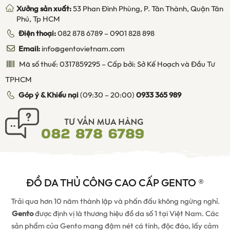
Xưởng sản xuất:
53 Phan Đình Phùng, P. Tân Thành, Quận Tân
Phú, Tp HCM
Điện thoại:
082 878 6789
–
0901 828 898
Email:
info@gentovietnam.com
Mã số thuế: 0317859295 – Cấp bởi: Sở Kế Hoạch và Đầu Tư
TPHCM
Góp ý & Khiếu nại
(09:30 – 20:00)
0933 365 989
ĐỒ DA THỦ CÔNG CAO CẤP GENTO ®
Trải qua hơn 10 năm thành lập và phấn đấu không ngừng nghỉ.
Gento
được định vị là thương hiệu đồ da số 1 tại Việt Nam. Các
sản phẩm của Gento mang đậm nét cá tính, độc đáo, lấy cảm