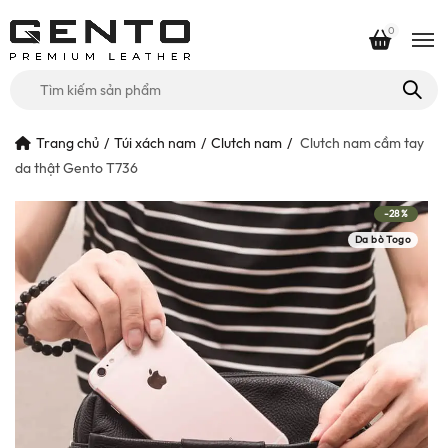
0
Tìm
kiếm
cho:
Trang chủ
Túi xách nam
Clutch nam
Clutch nam cầm tay
da thật Gento T736
-28%
Da bò Togo