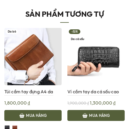
SẢN PHẨM TƯƠNG TỰ
Da bò
-32%
Da cá sấu
Túi cầm tay đựng A4 da
Ví cầm tay da cá sấu cao
thật cao cấp T739
cấp GS982 Đen
Giá
Giá
1,800,000
₫
1,300,000
₫
1,900,000
₫
gốc
hiện
MUA HÀNG
MUA HÀNG
là:
tại
1,900,000 ₫.
là: