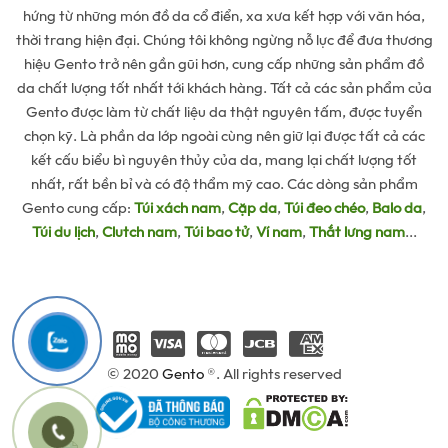
hứng từ những món đồ da cổ điển, xa xưa kết hợp với văn hóa,
thời trang hiện đại. Chúng tôi không ngừng nỗ lực để đưa thương
hiệu Gento trở nên gần gũi hơn, cung cấp những sản phẩm đồ
da chất lượng tốt nhất tới khách hàng. Tất cả các sản phẩm của
Gento được làm từ chất liệu da thật nguyên tấm, được tuyển
chọn kỹ. Là phần da lớp ngoài cùng nên giữ lại được tất cả các
kết cấu biểu bì nguyên thủy của da, mang lại chất lượng tốt
nhất, rất bền bỉ và có độ thẩm mỹ cao. Các dòng sản phẩm
Gento cung cấp:
Túi xách nam
,
Cặp da
,
Túi đeo chéo
,
Balo da
,
Túi du lịch
,
Clutch nam
,
Túi bao tử
,
Ví nam
,
Thắt lưng nam
...
© 2020
Gento
®. All rights reserved