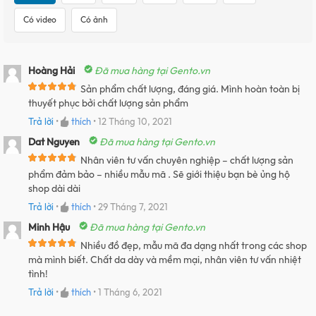
Có video
Có ảnh
Hoàng Hải
Đã mua hàng tại Gento.vn
Sản phẩm chất lượng, đáng giá. Mình hoàn toàn bị
thuyết phục bởi chất lượng sản phẩm
Trả lời
•
thích
•
12 Tháng 10, 2021
Dat Nguyen
Đã mua hàng tại Gento.vn
Nhân viên tư vấn chuyên nghiệp – chất lượng sản
phẩm đảm bảo – nhiều mẫu mã . Sẽ giới thiệu bạn bè ủng hộ
shop dài dài
Trả lời
•
thích
•
29 Tháng 7, 2021
Minh Hậu
Đã mua hàng tại Gento.vn
Nhiều đồ đẹp, mẫu mã đa dạng nhất trong các shop
mà mình biết. Chất da dày và mềm mại, nhân viên tư vấn nhiệt
tình!
Trả lời
•
thích
•
1 Tháng 6, 2021