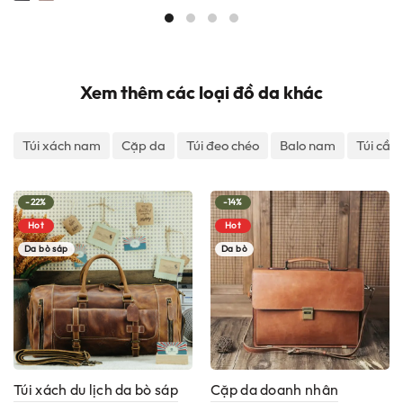
1,300,
Xem thêm các loại đồ da khác
Túi xách nam
Cặp da
Túi đeo chéo
Balo nam
Túi cầm
-22%
-14%
Hot
Hot
Da bò sáp
Da bò
Túi xách du lịch da bò sáp
Cặp da doanh nhân