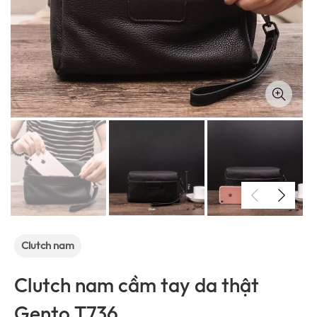
Clutch nam
Clutch nam cầm tay da thật
Gento T736