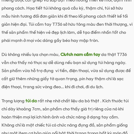
phong cách. Họa tiết túi không quá cầu kỳ, thậm chí, túi sở hữu
mẫu hình tương đối đơn giản khi đi theo lối phong cách thiết kế tối
giản hiện đại. Túi cầm tay T736 sở hữu tông màu đen thời thượng, vì
thế sản phẩm thể hiện vẻ đẹp lịch lãm, dễ tạo điểm nhấn tốt cho
phái mạnh ở mọi vóc dáng gầy béo hay mập tròn.
Dù không nhiều lựa chọn màu,
Clutch nam cầm tay
da thật T736
vẫn cho thấy nó thực sự dễ dùng nếu bạn sử dụng túi hàng ngày.
Sản phẩm vừa hỗ trợ đựng ví tiền, điện thoại, vừa sử dụng được để
cất giữ thêm những giấy tờ quan trọng, pin hay thậm chí là sạc
điện thoại, trang sức vòng đeo… khi đi chơi, đi du lịch.
Trọng lượng
túi da
rất nhẹ nhờ chất liệu da bò thật . Kích thước túi
chỉ dày khoảng 7cm, sản phẩm cho thấy giá trị riêng của nó khi
hoàn thiện mọi lợi ích hình ảnh và chức năng ở dạng tay cầm.
Không chỉ là một chiếc túi có chức năng đựng đồ, sản phẩm giống
như một item cơ bản giúp nổi bật thời trang trong bất kỳ món đồ