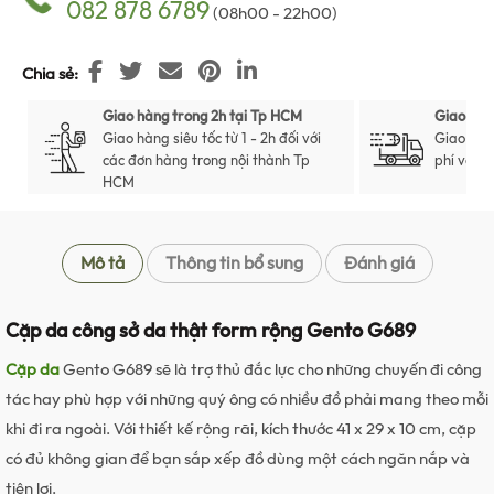
082 878 6789
(08h00 - 22h00)
Chia sẻ
Giao hàng trong 2h tại Tp HCM
Giao hàn
Giao hàng siêu tốc từ 1 - 2h đối với
Giao hàn
các đơn hàng trong nội thành Tp
phí với t
HCM
Mô tả
Thông tin bổ sung
Đánh giá
Cặp da công sở da thật form rộng Gento G689
Cặp da
Gento G689 sẽ là trợ thủ đắc lực cho những chuyến đi công
tác hay phù hợp với những quý ông có nhiều đồ phải mang theo mỗi
khi đi ra ngoài. Với thiết kế rộng rãi, kích thước 41 x 29 x 10 cm, cặp
có đủ không gian để bạn sắp xếp đồ dùng một cách ngăn nắp và
tiện lợi.