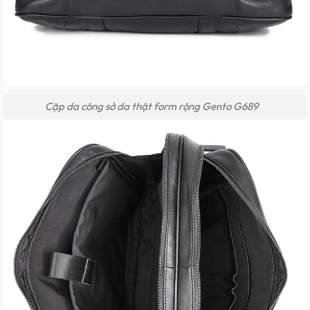
Cặp da công sở da thật form rộng Gento G689