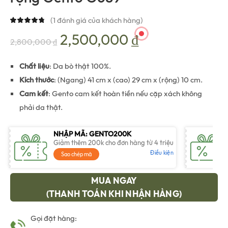
(
1
đánh giá của khách hàng)
Giá
Giá
2,500,000
₫
2,800,000
₫
gốc
hiện
Cặp da, cặp da nam, cặp da công sở, cặp da cao cấp
Chất liệu
: Da bò thật 100%.
Kích thước
: (Ngang) 41 cm x (cao) 29 cm x (rộng) 10 cm.
là:
tại
Cam kết
: Gento cam kết hoàn tiền nếu cặp xách không
phải da thật.
2,800,000 ₫.
là:
NHẬP MÃ: GENTO200K
2,500,000 ₫.
Giảm thêm 200k cho đơn hàng từ 4 triệu
Điều kiện
Sao chép mã
MUA NGAY
(THANH TOÁN KHI NHẬN HÀNG)
Gọi đặt hàng: