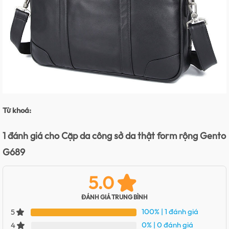
Từ khoá:
1 đánh giá cho
Cặp da công sở da thật form rộng Gento
G689
5.0
ĐÁNH GIÁ TRUNG BÌNH
100%
| 1 đánh giá
5
0%
| 0 đánh giá
4