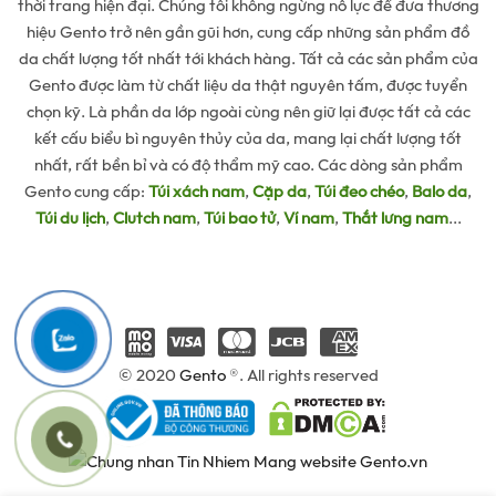
thời trang hiện đại. Chúng tôi không ngừng nỗ lực để đưa thương
hiệu Gento trở nên gần gũi hơn, cung cấp những sản phẩm đồ
da chất lượng tốt nhất tới khách hàng. Tất cả các sản phẩm của
Gento được làm từ chất liệu da thật nguyên tấm, được tuyển
chọn kỹ. Là phần da lớp ngoài cùng nên giữ lại được tất cả các
kết cấu biểu bì nguyên thủy của da, mang lại chất lượng tốt
nhất, rất bền bỉ và có độ thẩm mỹ cao. Các dòng sản phẩm
Gento cung cấp:
Túi xách nam
,
Cặp da
,
Túi đeo chéo
,
Balo da
,
Túi du lịch
,
Clutch nam
,
Túi bao tử
,
Ví nam
,
Thắt lưng nam
...
© 2020
Gento
®. All rights reserved