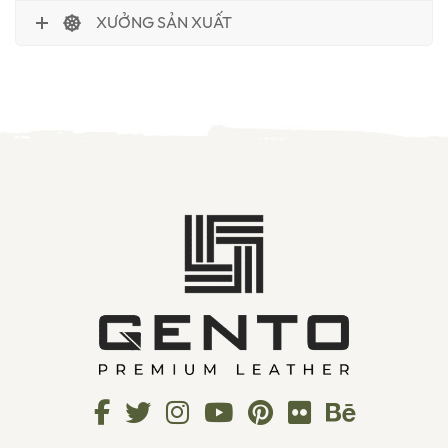
XƯỞNG SẢN XUẤT