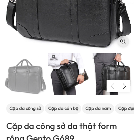
Cặp da công sở
Cặp da cán bộ
Cặp da nam
Cặp đựng 
Cặp da công sở da thật form
rộng Gento G689