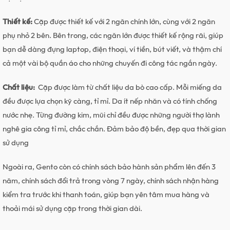
Thiết kế:
Cặp được thiết kế với 2 ngăn chính lớn, cùng với 2 ngăn
phụ nhỏ 2 bên. Bên trong, các ngăn lớn được thiết kế rộng rãi, giúp
bạn dễ dàng đựng laptop, điện thoại, ví tiền, bút viết, và thậm chí
cả một vài bộ quần áo cho những chuyến đi công tác ngắn ngày.
Chất liệu:
Cặp được làm từ chất liệu da bò cao cấp. Mỗi miếng da
đều được lựa chọn kỹ càng, tỉ mỉ. Da ít nếp nhăn và có tính chống
nước nhẹ. Từng đường kim, mũi chỉ đều được những người thợ lành
nghê gia công tỉ mỉ, chắc chắn. Đảm bảo độ bền, đẹp qua thời gian
sử dụng
Ngoài ra, Gento còn có chính sách bảo hành sản phẩm lên đến 3
năm, chính sách đổi trả trong vòng 7 ngày, chính sách nhận hàng
kiểm tra trước khi thanh toán, giúp bạn yên tâm mua hàng và
thoải mái sử dụng cặp trong thời gian dài.