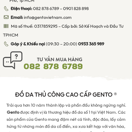
Phú, Tp HCM
Điện thoại:
082 878 6789
–
0901 828 898
Email:
info@gentovietnam.com
Mã số thuế: 0317859295 – Cấp bởi: Sở Kế Hoạch và Đầu Tư
TPHCM
Góp ý & Khiếu nại
(09:30 – 20:00)
0933 365 989
ĐỒ DA THỦ CÔNG CAO CẤP GENTO ®
Trải qua hơn 10 năm thành lập và phấn đấu không ngừng nghỉ.
Gento
được định vị là thương hiệu đồ da số 1 tại Việt Nam. Các
sản phẩm của Gento mang đậm nét cá tính, độc đáo, lấy cảm
hứng từ những món đồ da cổ điển, xa xưa kết hợp với văn hóa,