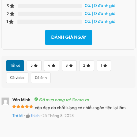
0%
| 0 đánh giá
3
0%
| 0 đánh giá
2
0%
| 0 đánh giá
1
ĐÁNH GIÁ NGAY
Tất cả
5
4
3
2
1
Có video
Có ảnh
Văn Minh
Đã mua hàng tại Gento.vn
cặp đẹp da chất lượng có nhiều ngăn tiện lợi lắm
Trả lời
•
thích
•
25 Tháng 8, 2023