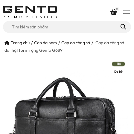
0
Tìm
kiếm
cho:
Trang chủ
Cặp da nam
Cặp da công sở
Cặp da công sở
da thật form rộng Gento G689
-11%
Da bò