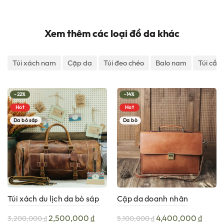
Xem thêm các loại đồ da khác
Túi xách nam
Cặp da
Túi đeo chéo
Balo nam
Túi cầm
-22%
-14%
Hot
Hot
Da bò sáp
Da bò
Túi xách du lịch da bò sáp
Cặp da doanh nhân
Gento G218
handmade H1125
Giá
Giá
Giá
Giá
2,500,000
₫
4,400,000
₫
3,200,000
₫
5,100,000
₫