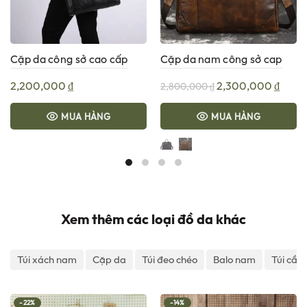
Cặp da công sở cao cấp
Cặp da nam công sở cap
Gento H1026
cấp G187
Giá
Giá
2,200,000
₫
2,300,000
₫
2,800,000
₫
gốc
hiện
MUA HÀNG
MUA HÀNG
là:
tại
2,800,000 ₫.
là:
2,300
Xem thêm các loại đồ da khác
Túi xách nam
Cặp da
Túi đeo chéo
Balo nam
Túi cầm
-22%
-14%