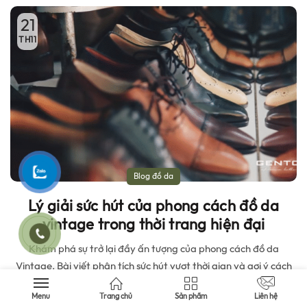
21
TH11
Blog đồ da
Lý giải sức hút của phong cách đồ da
vintage trong thời trang hiện đại
Khám phá sự trở lại đầy ấn tượng của phong cách đồ da
Vintage. Bài viết phân tích sức hút vượt thời gian và gợi ý cách
ứng dụng xu hướng này một cách tinh tế.
CHỌN SẢN PHẨM
Menu
Trang chủ
Sản phẩm
Liên hệ