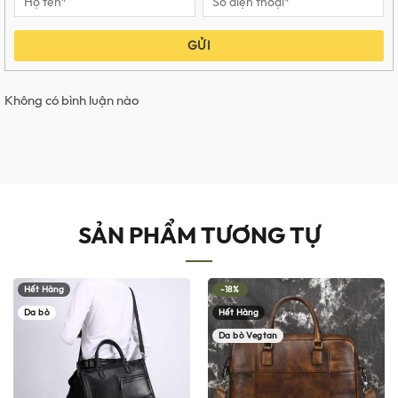
GỬI
Không có bình luận nào
SẢN PHẨM TƯƠNG TỰ
Hết Hàng
-18%
Da bò
Hết Hàng
Da bò Vegtan