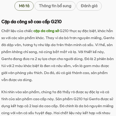
Mô tả
Thông tin bổ sung
Đánh giá
Cặp da công sở cao cấp G210
Chất liệu của chiếc
cặp da công sở
G210 thực sự đặc biệt, khác hẳn
so với các sản phẩm khác. Thay vì da bò trơn nguyên miếng, Gento
đã dập vân, tương tự như lớp da trên thân mình cá sấu. Vì thế, sản
phẩm không chỉ sang, nó cũng bắt mắt và lạ. Với thiết kế này,
Gento đang đưa ra 2 sự lựa chọn cho người dùng. Đó là 2 phiên bản
túi với 2 màu khác biệt là đen và nâu sẫm, vốn là gam màu được
giới văn phòng yêu thích. Do đó, dù có giá thành cao, sản phẩm
vẫn được ưa dùng.
Khi nhìn vào sản phẩm, chúng ta đã thấy rõ được sự độc lạ và cá
tính của sản phẩm cao cấp này. Sản phẩm G210 tại Gento được sử
dụng kết hợp cả 2 loại da cao cấp. Đó chính là da bò nguyên miếng
cũng với vân cá sấu tuyệt đẹp. Hai chất liệu này kết hợp với nhau