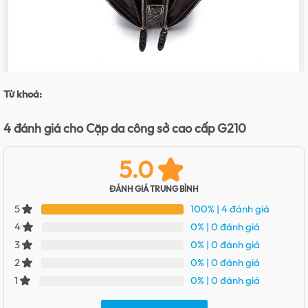
Từ khoá:
4 đánh giá cho
Cặp da công sở cao cấp G210
5.0
ĐÁNH GIÁ TRUNG BÌNH
100%
| 4 đánh giá
5
0%
| 0 đánh giá
4
0%
| 0 đánh giá
3
0%
| 0 đánh giá
2
0%
| 0 đánh giá
1