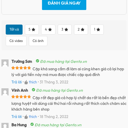
ĐÁNH GIÁ NGAY
Tất cả
5
4
3
2
1
Có video
Có ảnh
Trường Sơn
Đã mua hàng tại Gento.vn
Cặp khá sang cầm đi làm ai cũng khen giá cả lại hợp
lý với giá tiền này mà mua được chiếc cặp quá đỉnh
Trả lời
•
thích
•
31 Tháng 3, 2022
Vinh Anh
Đã mua hàng tại Gento.vn
Cặp rất đẹp giá cả hợp lý chất da rất là bền đẹp chất
lượng tuyệt vời dùng cái thứ hai rồi nhưng rất thích cách chăm sóc
khách hàng bên shop
Trả lời
•
thích
•
18 Tháng 2, 2022
Ba Hung
Đã mua hàng tại Gento.vn