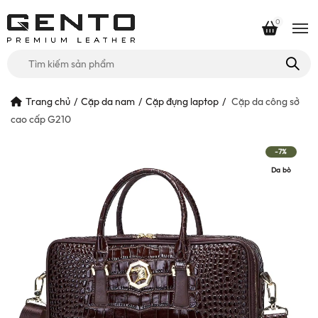
0
Tìm
kiếm
cho:
Trang chủ
Cặp da nam
Cặp đựng laptop
Cặp da công sở
cao cấp G210
-7%
Da bò